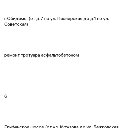
п.Обидимо, (от д.7 по ул. Пионерская до д.1 по ул.
Советская)
ремонт тротуара асфальтобетоном
6
Епифанское шоссе (от ул. Кутузова до ул. Бежковская