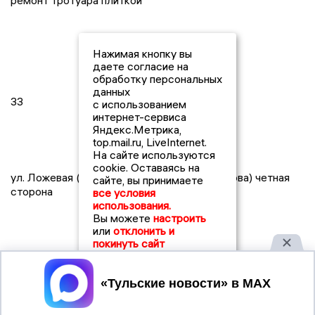
ремонт тротуара плиткой
Нажимая кнопку вы
даете согласие на
обработку персональных
данных
33
с использованием
интернет-сервиса
Яндекс.Метрика,
top.mail.ru, LiveInternet.
На сайте используются
cookie. Оставаясь на
ул. Ложевая (от ул.Металлургов до ул.Кирова) четная
сайте, вы принимаете
сторона
все условия
использования.
Вы можете
настроить
или
отклонить и
покинуть сайт
частичный ремонт тротуара плиткой
Принять