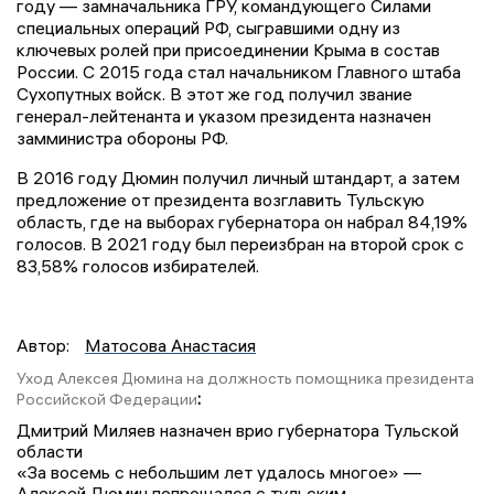
году — замначальника ГРУ, командующего Силами
специальных операций РФ, сыгравшими одну из
ключевых ролей при присоединении Крыма в состав
России. С 2015 года стал начальником Главного штаба
Сухопутных войск. В этот же год получил звание
генерал-лейтенанта и указом президента назначен
замминистра обороны РФ.
В 2016 году Дюмин получил личный штандарт, а затем
предложение от президента возглавить Тульскую
область, где на выборах губернатора он набрал 84,19%
голосов. В 2021 году был переизбран на второй срок с
83,58% голосов избирателей.
Автор:
Матосова Анастасия
Уход Алексея Дюмина на должность помощника президента
:
Российской Федерации
Дмитрий Миляев назначен врио губернатора Тульской
области
«За восемь с небольшим лет удалось многое» —
Алексей Дюмин попрощался с тульским