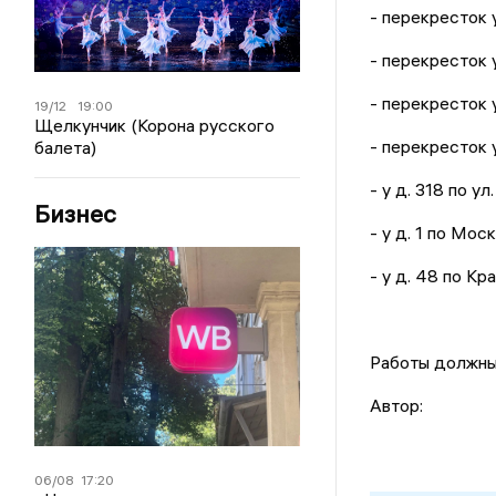
- перекресток 
- перекресток 
- перекресток 
19/12
19:00
Щелкунчик (Корона русского
- перекресток 
балета)
- у д. 318 по у
Бизнес
- у д. 1 по Мо
- у д. 48 по К
Работы должны 
Автор:
06/08
17:20