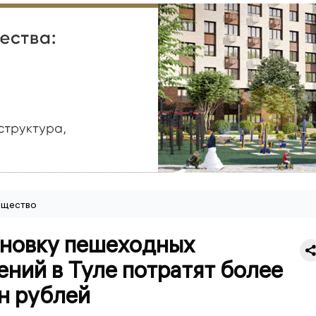
щество
ановку пешеходных
ний в Туле потратят более
н рублей