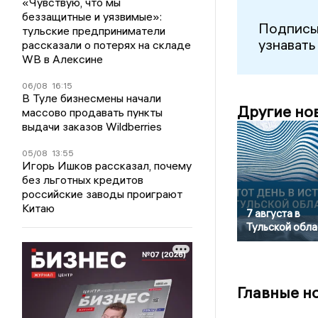
«Чувствую, что мы
беззащитные и уязвимые»:
Подписы
тульские предприниматели
узнавать
рассказали о потерях на складе
WB в Алексине
06/08
16:15
В Туле бизнесмены начали
Другие но
массово продавать пункты
выдачи заказов Wildberries
05/08
13:55
Игорь Ишков рассказал, почему
без льготных кредитов
российские заводы проиграют
Китаю
7 августа в
Тульской обла
Главные н