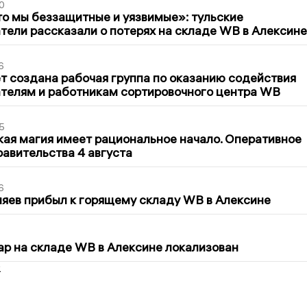
0
то мы беззащитные и уязвимые»: тульские
ели рассказали о потерях на складе WB в Алексине
6
т создана рабочая группа по оказанию содействия
телям и работникам сортировочного центра WB
5
кая магия имеет рациональное начало. Оперативное
авительства 4 августа
6
яев прибыл к горящему складу WB в Алексине
5
р на складе WB в Алексине локализован
2