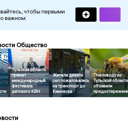
вайтесь, чтобы первыми
 о важном:
вости Общество
Тульская область
примет
Жители девяти
Пчеловоду из
международный
сел пожаловались
Тульской област
фестиваль
на транспорт до
объявили
сти
детского КВН
Кимовска
предостережен
овости