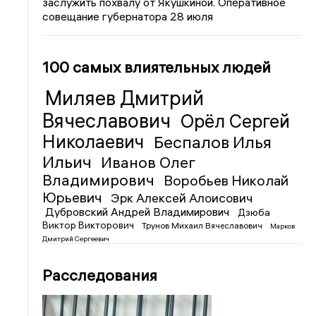
заслужить похвалу от Якушкиной. Оперативное
совещание губернатора 28 июля
100 самых влиятельных людей
Миляев Дмитрий
Вячеславович
Орёл Сергей
Николаевич
Беспалов Илья
Ильич
Иванов Олег
Владимирович
Воробьев Николай
Юрьевич
Эрк Алексей Алоисович
Дубровский Андрей Владимирович
Дзюба
Виктор Викторович
Трунов Михаил Вячеславович
Марков
Дмитрий Сергеевич
Расследования