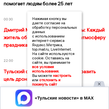
помогает людям более 25 лет
Нажимая кнопку вы
00:30
даете согласие на
обработку персональных
Дмитрий Миляев о Параде Победы: Каждый
данных
с использованием
житель области должен ощутить атмосферу
интернет-сервиса
праздника
Яндекс.Метрика,
top.mail.ru, LiveInternet.
На сайте используются
cookie. Оставаясь на
22:00
сайте, вы принимаете
все условия
Тульский оператор БПЛА смог поразить
использования.
Вы можете
настроить
цель дроном «на удаленке»
или
отклонить и
покинуть сайт
10:30
Принять
Владимир Путин вручил тулякам медали