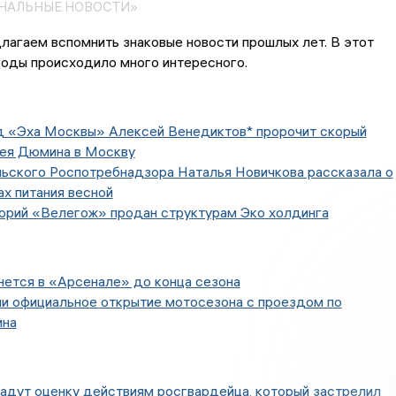
ОНАЛЬНЫЕ НОВОСТИ»
лагаем вспомнить знаковые новости прошлых лет. В этот
годы происходило много интересного.
д «Эха Москвы» Алексей Венедиктов* пророчит скорый
ея Дюмина в Москву
льского Роспотребнадзора Наталья Новичкова рассказала о
ах питания весной
торий «Велегож» продан структурам Эко холдинга
нется в «Арсенале» до конца сезона
ли официальное открытие мотосезона с проездом по
ина
адут оценку действиям росгвардейца, который застрелил