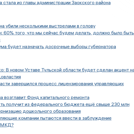
 стала ио главы администрации Заокского района
а убили несколькими выстрелами в голову
 60% того, что мы сейчас будем делать, должно было быть
с
ума будет назначать досрочные выборы губернатора
о: В новом Уставе Тульской области будет сделан акцент н
довластия
ласти завершился процесс лицензирования управляющих
а возглавит Фонд капитального ремонта
сть получит из федерального бюджета ещё свыше 230 млн
ернизацию дошкольного образования
вляющие компании пытаются ввести в заблуждение
в МКД?