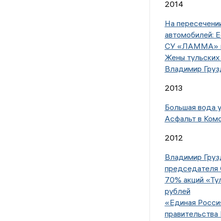
2014
На пересечении
автомобилей: 
СУ «ЛАММА» вм
Жены тульских 
Владимир Груз
2013
Большая вода у
Асфальт в Ком
2012
Владимир Груз
председателя 
70% акций «Ту
рублей
«Единая Росси
правительства