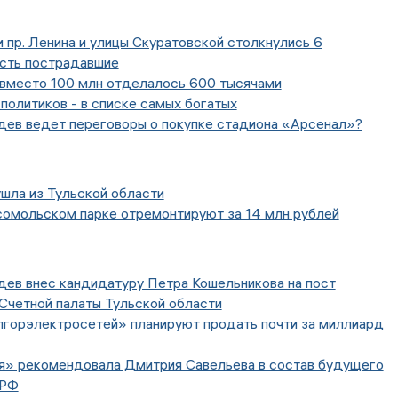
 пр. Ленина и улицы Скуратовской столкнулись 6
Есть пострадавшие
есто 100 млн отделалось 600 тысячами
политиков - в списке самых богатых
дев ведет переговоры о покупке стадиона «Арсенал»?
шла из Тульской области
сомольском парке отремонтируют за 14 млн рублей
дев внес кандидатуру Петра Кошельникова на пост
Счетной палаты Тульской области
лгорэлектросетей» планируют продать почти за миллиард
я» рекомендовала Дмитрия Савельева в состав будущего
 РФ