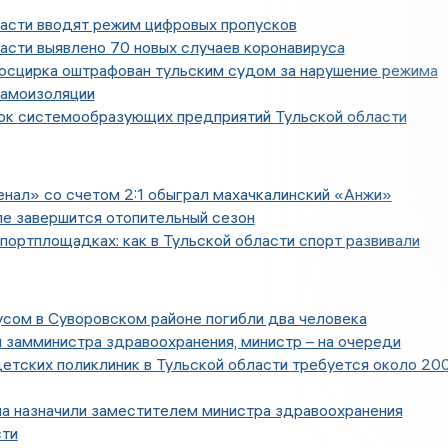
ласти вводят режим цифровых пропусков
асти выявлено 70 новых случаев коронавируса
осцирка оштрафован тульским судом за нарушение режима
самоизоляции
ок системообразующих предприятий Тульской области
нал» со счетом 2:1 обыграл махачкалинский «Анжи»
ле завершится отопительный сезон
спортплощадках: как в Тульской области спорт развивали
сом в Суворовском районе погибли два человека
 замминистра здравоохранения, министр – на очереди
етских поликлиник в Тульской области требуется около 20
на назначили заместителем министра здравоохранения
сти