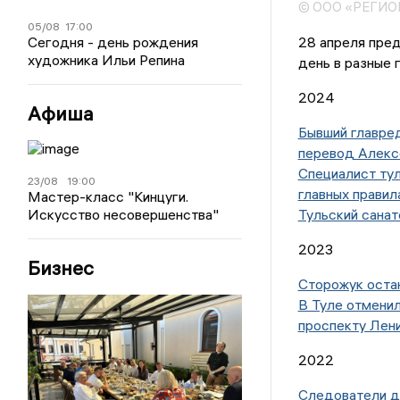
© ООО «РЕГИ
05/08
17:00
28 апреля пред
Сегодня - день рождения
художника Ильи Репина
день в разные 
2024
Афиша
Бывший главре
перевод Алекс
Специалист ту
23/08
19:00
главных правил
Мастер-класс "Кинцуги.
Тульский сана
Искусство несовершенства"
2023
Бизнес
Сторожук оста
В Туле отмени
проспекту Лен
2022
Следователи д