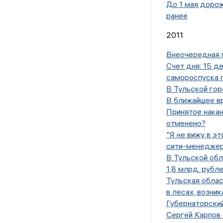
До 1 мая дорож
ранее
2011
Внеочередная 
Счет дня: 15 д
самороспуска 
В Тульской го
В ближайшее в
Принятое нака
отменено?
"Я не вижу в э
сити-менедже
В Тульской об
1,8 млрд. рубл
Тульская облас
в лесах, возни
Губернаторский
Сергей Карпов 