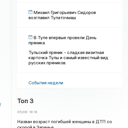
Михаил Григорьевич Сидоров
возглавил Тулаточмаш
В Туле впервые провели День
пряника
Тульский пряник - сладкая визитная
карточка Тулы и самый известный вид
русских пряников.
События недели
Топ 3
0
05/08
18:16
Назван возраст погибшей женщины в ДТП со
скорой в Заречье