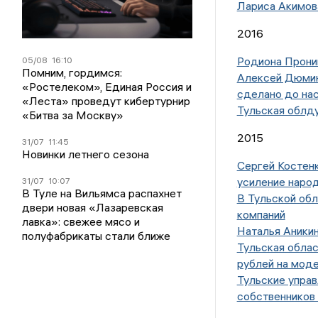
Лариса Акимова
2016
Родиона Пронин
05/08
16:10
Помним, гордимся:
Алексей Дюмин:
«Ростелеком», Единая Россия и
сделано до на
«Леста» проведут кибертурнир
Тульская облд
«Битва за Москву»
2015
31/07
11:45
Новинки летнего сезона
Сергей Костенк
усиление наро
31/07
10:07
В Туле на Вильямса распахнет
В Тульской об
двери новая «Лазаревская
компаний
лавка»: свежее мясо и
Наталья Аникин
полуфабрикаты стали ближе
Тульская обла
рублей на мод
Тульские упра
собственнико