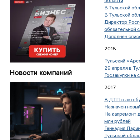
области
В Тульской об
В Тульской обл
Директор Росг
обязательной 
Дополнен спис
2018
Тульский «Арсе
29 апреля в Ту
Новости компаний
Госзакупки на 
2017
В ДТП с автобу
Назначен новый
На капремонт д
млн рублей
Геннадия Лари
Тульской обла