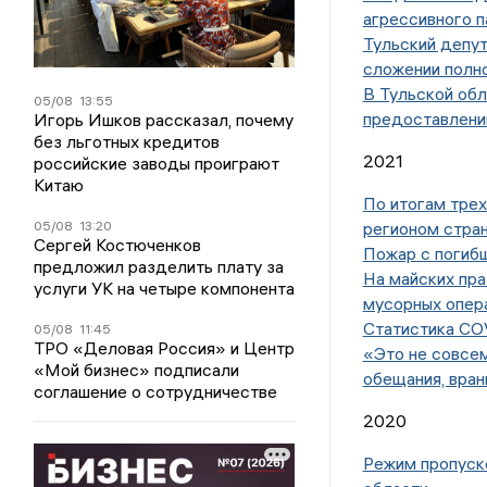
агрессивного п
Тульский депу
сложении полн
В Тульской обл
05/08
13:55
предоставлени
Игорь Ишков рассказал, почему
без льготных кредитов
2021
российские заводы проиграют
Китаю
По итогам трех
регионом стра
05/08
13:20
Сергей Костюченков
Пожар с погибш
предложил разделить плату за
На майских пра
услуги УК на четыре компонента
мусорных опер
Статистика COV
05/08
11:45
ТРО «Деловая Россия» и Центр
«Это не совсе
«Мой бизнес» подписали
обещания, вран
соглашение о сотрудничестве
2020
Режим пропуско