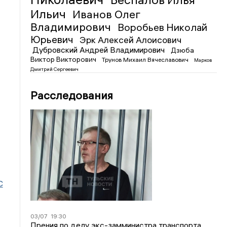
Ильич
Иванов Олег
Владимирович
Воробьев Николай
Юрьевич
Эрк Алексей Алоисович
Дубровский Андрей Владимирович
Дзюба
Виктор Викторович
Трунов Михаил Вячеславович
Марков
Дмитрий Сергеевич
Расследования
С
03/07
19:30
Прения по делу экс-замминистра транспорта