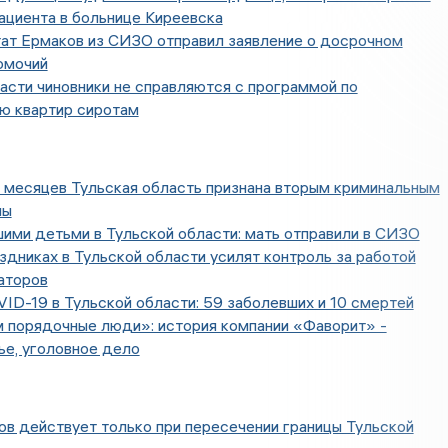
ациента в больнице Киреевска
тат Ермаков из СИЗО отправил заявление о досрочном
омочий
асти чиновники не справляются с программой по
ю квартир сиротам
 месяцев Тульская область признана вторым криминальным
ны
ими детьми в Тульской области: мать отправили в СИЗО
здниках в Тульской области усилят контроль за работой
аторов
ID-19 в Тульской области: 59 заболевших и 10 смертей
м порядочные люди»: история компании «Фаворит» -
ье, уголовное дело
в действует только при пересечении границы Тульской