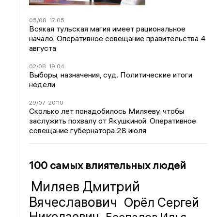
05/08
17:05
Всякая тульская магия имеет рациональное
начало. Оперативное совещание правительства 4
августа
02/08
19:04
Выборы, назначения, суд. Политические итоги
недели
29/07
20:10
Сколько лет понадобилось Миляеву, чтобы
заслужить похвалу от Якушкиной. Оперативное
совещание губернатора 28 июля
100 самых влиятельных людей
Миляев Дмитрий
Вячеславович
Орёл Сергей
Николаевич
Беспалов Илья