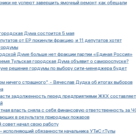
ники не успеют завершить ямочный ремонт, как обещали
городская Дума состоится 5 мая
епутатов от ЕР покинули фракцию, и 11 депутатов хотят
гордумы
родской Думе больше нет фракции партии «Единая Россия»
ремя Тульская городская Дума объявит о самороспуске?
нуне решение гордумы по выбору сити-менеджера будет
том ничего страшного", - Вячеслав Дудка об итогах выборов
ра
ласти задолженность перед предприятиями ЖКХ составляет
ей
тная власть сняла с себя финансовую ответственность за Ч
кающих в результате природных пожаров
 совет начал свою работу
– исполняющий обязанности начальника УТиС г.Тулы