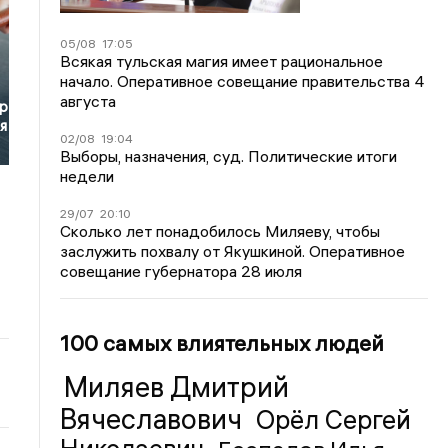
05/08
17:05
Всякая тульская магия имеет рациональное
начало. Оперативное совещание правительства 4
августа
р
я
02/08
19:04
Выборы, назначения, суд. Политические итоги
недели
29/07
20:10
Сколько лет понадобилось Миляеву, чтобы
заслужить похвалу от Якушкиной. Оперативное
совещание губернатора 28 июля
100 самых влиятельных людей
Миляев Дмитрий
Вячеславович
Орёл Сергей