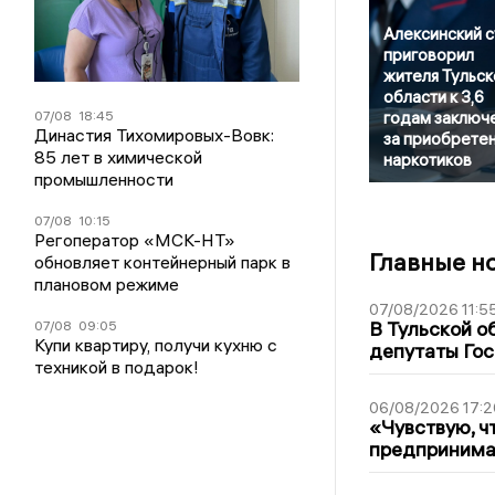
Алексинский 
приговорил
жителя Тульск
области к 3,6
07/08
18:45
годам заключ
Династия Тихомировых-Вовк:
за приобрете
85 лет в химической
наркотиков
промышленности
07/08
10:15
Регоператор «МСК-НТ»
Главные н
обновляет контейнерный парк в
плановом режиме
07/08/2026 11:5
В Тульской о
07/08
09:05
Купи квартиру, получи кухню с
депутаты Гос
техникой в подарок!
06/08/2026 17:2
«Чувствую, ч
предпринимат