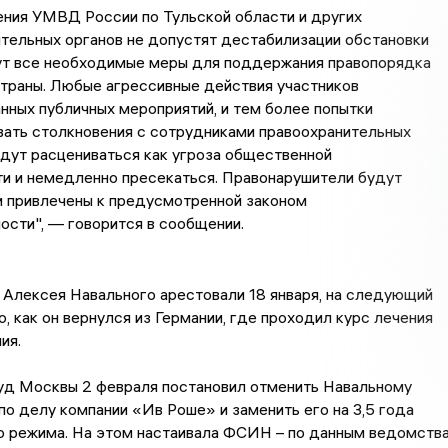
ния УМВД России по Тульской области и других
тельных органов не допустят дестабилизации обстановки
ут все необходимые меры для поддержания правопорядка
страны. Любые агрессивные действия участников
нных публичных мероприятий, и тем более попытки
ать столкновения с сотрудниками правоохранительных
удут расцениваться как угроза общественной
и и немедленно пресекаться. Правонарушители будут
 привлечены к предусмотренной законом
ости", — говорится в сообщении.
Алексея Навального арестовали 18 января, на следующий
о, как он вернулся из Германии, где проходил курс лечения
ия.
уд Москвы 2 февраля постановил отменить Навальному
по делу компании «Ив Роше» и заменить его на 3,5 года
о режима. На этом настаивала ФСИН – по данным ведомства