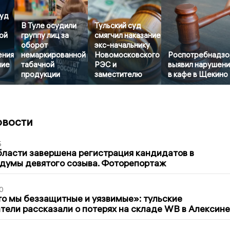
суд
В Туле осудили
Тульский суд
ой
группу лиц за
смягчил наказание
оборот
экс-начальнику
ения
немаркированной
Новомосковского
Роспотребнадзо
ние
табачной
РЭС и
выявил нарушени
продукции
заместителю
в кафе в Щекино
овости
5
бласти завершена регистрация кандидатов в
думы девятого созыва. Фоторепортаж
0
то мы беззащитные и уязвимые»: тульские
ели рассказали о потерях на складе WB в Алексине