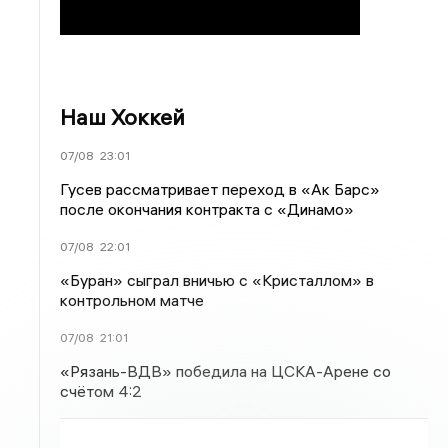
Наш Хоккей
07/08
23:01
Гусев рассматривает переход в «Ак Барс»
после окончания контракта с «Динамо»
07/08
22:01
«Буран» сыграл вничью с «Кристаллом» в
контрольном матче
07/08
21:01
«Рязань-ВДВ» победила на ЦСКА-Арене со
счётом 4:2