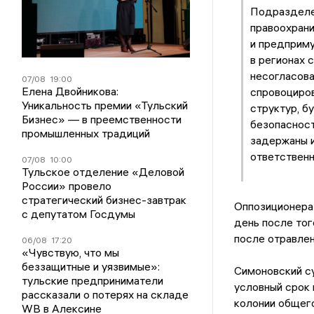
Подразделе
правоохрани
и предприм
в регионах 
несогласова
07/08
19:00
Елена Двойникова:
спровоциров
Уникальность премии «Тульский
структур, б
Бизнес» — в преемственности
безопасност
промышленных традиций
задержаны и
ответственн
07/08
10:00
Тульское отделение «Деловой
России» провело
стратегический бизнес-завтрак
Оппозиционера 
с депутатом Госдумы
день после тог
после отравлен
06/08
17:20
«Чувствую, что мы
беззащитные и уязвимые»:
Симоновский с
тульские предприниматели
условный срок 
рассказали о потерях на складе
колонии общег
WB в Алексине