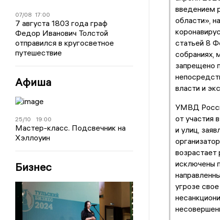
введением р
07/08
17:00
области», н
7 августа 1803 года граф
коронавирус
Федор Иванович Толстой
отправился в кругосветное
статьей 8 Ф
путешествие
собраниях, 
запрещено п
непосредств
Афиша
власти и эк
УМВД Росси
от участия 
25/10
19:00
Мастер-класс. Подсвечник на
и улиц, зая
Хэллоуин
организатор
возрастает 
исключены п
Бизнес
направленны
угрозе свое
несанкциони
несовершен