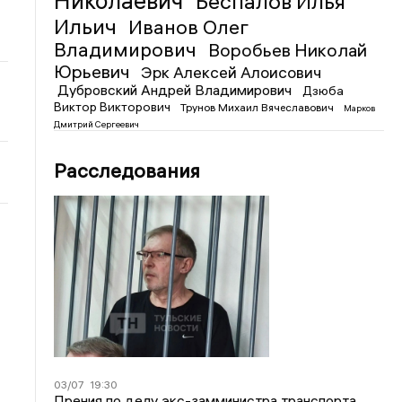
Николаевич
Беспалов Илья
Ильич
Иванов Олег
Владимирович
Воробьев Николай
Юрьевич
Эрк Алексей Алоисович
Дубровский Андрей Владимирович
Дзюба
Виктор Викторович
Трунов Михаил Вячеславович
Марков
Дмитрий Сергеевич
Расследования
03/07
19:30
Прения по делу экс-замминистра транспорта