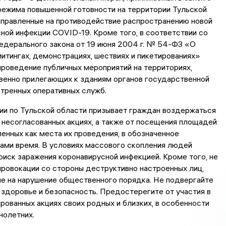
ежима повышенной готовности на территории Тульской
аправленные на противодействие распространению новой
ной инфекции COVID-19. Кроме того, в соответствии со
едерального закона от 19 июня 2004 г. № 54-ФЗ «О
митингах, демонстрациях, шествиях и пикетированиях»
роведение публичных мероприятий на территориях,
енно прилегающих к зданиям органов государственной
стренных оперативных служб.
и по Тульской области призывает граждан воздержаться
в несогласованных акциях, а также от посещения площадей
вленных как места их проведения, в обозначенное
ами время. В условиях массового скопления людей
риск заражения коронавирусной инфекцией. Кроме того, не
ровокации со стороны деструктивно настроенных лиц,
е на нарушение общественного порядка. Не подвергайте
 здоровье и безопасность. Предостерегите от участия в
рованных акциях своих родных и близких, в особенности
нолетних.