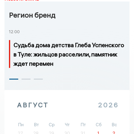
Регион бренд
12:00
Судьба дома детства Глеба Успенского
в Туле: жильцов расселили, памятник
ждет перемен
АВГУСТ
2026
Пн
Вт
Ср
Чт
Пт
Сб
Вс
27
28
29
30
31
1
2