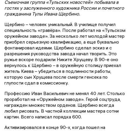
Съемочная группа «Тульских новостей» побывала в
гостях у заслуженного художника России и почетного
гражданина Тулы Ивана Щербино.
Щербино – человек уникальный. В училище получил
специальность «гравёра». После работал на «Тульском
оружейном заводе». За несколько лет молодой мастер
приобрел серьезную квалификацию, а еще буквально
фонтанировал идеями. Щербино сделал эскиз и с
разрешения руководства завода начал творить. Это
ружье вскоре подарили Никите Хрущеву. В 90-е оно
вернулось к Щербино – в оружейную столицу приехал
житель Киева – убедиться в подлинности работы,
которую сын Хрущева после смерти генсека по
глупости сдал в комиссионку.
Профессию Иван Васильевич не менял 40 лет. Столько
проработал на «Оружейном заводе». Герой соцтруда,
награжден множеством орденов. Щербино всегда
любил рисовать. В частной коллекции мастера сотни
картин. Всего написал порядка 600.
Активизировался в конце 90-х, когда пошел на