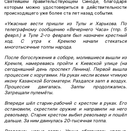
Святейшем правительствующем Синоде, благодаря
которым можно удостовериться в действительности
происходящего уже более ста лет назад события.
«Ужасные вести пришли из Тулы и Харькова. По
телеграфному сообщению «Вечернего Часа» (тпр. 5
феврл.) в Туле 2-го февраля был назначен крестный
ход. С утра к Кремлю начали стекаться
многотысячные толпы народа.
После богослужения в соборе, молившиеся вышли из
Кремля, намереваясь пройти к Киевской улице (на
сегодняшний день проспект Ленина). Первой вышла
процессия с хоругвями. На руках несли всеми чтимую
икону Казанской Богоматери. Раздался залп в воздух.
Процессия двигалась. Залпы продолжались.
Затрещали пулемёты.
Впереди шёл старик-рабочий с крестом в руках. Его
остановили, скрестили оружие и направили на него
револьвер. Старик крестом выбил револьвер и пошёл
дальше. За ним двинулась 20-тысячная толпа.