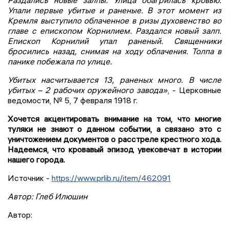
Раздались новые залпы. Улица обагрилась кровью.
Упали первые убитые и раненые. В этот момент из
Кремля выступило облаченное в ризы духовенство во
главе с епископом Корнилием. Раздался новый залп.
Епископ Корнилий упал раненый. Священники
бросились назад, снимая на ходу облачения. Толпа в
панике побежала по улице.
Убитых насчитывается 13, раненых много. В числе
убитых – 2 рабочих оружейного завода»
, - Церковные
ведомости, № 5, 7 февраля 1918 г.
Хочется акцентировать внимание на том, что многие
туляки не знают о данном событии, а связано это с
уничтожением документов о расстреле крестного хода.
Надеемся, что кровавый эпизод увековечат в истории
нашего города.
Источник -
https://www.prlib.ru/item/462091
Автор: Глеб Илюшин
Автор: