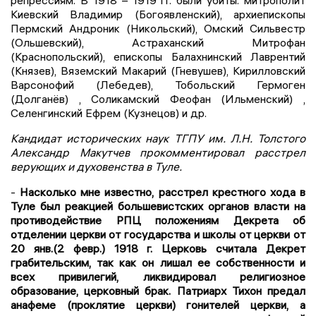
репрессиям. В 1918 – 1919 гг. были убиты: митрополит
Киевский Владимир (Богоявленский), архиепископы
Пермский Андроник (Никольский), Омский Сильвестр
(Ольшевский), Астраханский Митрофан
(Краснопольский), епископы Балахнинский Лаврентий
(Князев), Вяземский Макарий (Гневушев), Кирилловский
Варсонофий (Лебедев), Тобольский Гермоген
(Долганёв) , Соликамский Феофан (Ильменский) ,
Селенгинский Ефрем (Кузнецов) и др.
Кандидат исторических наук ТГПУ им. Л.Н. Толстого
Александр Макутчев прокомментировал расстрел
верующих и духовенства в Туле.
-
Насколько мне известно, расстрел крестного хода в
Туле был реакцией большевистских органов власти на
противодействие РПЦ положениям Декрета об
отделении церкви от государства и школы от церкви от
20 янв.(2 февр.) 1918 г. Церковь считала Декрет
грабительским, так как он лишал ее собственности и
всех привилегий, ликвидировал религиозное
образование, церковный брак. Патриарх Тихон предал
анафеме (проклятие церкви) гонителей церкви, а