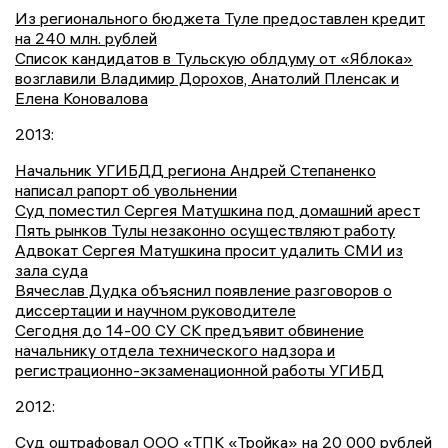
Из регионального бюджета Туле предоставлен кредит
на 240 млн. рублей
Cписок кандидатов в Тульскую облдуму от «Яблока»
возглавили Владимир Дорохов, Анатолий Пленсак и
Елена Коновалова
2013:
Начальник УГИБДД региона Андрей Степаненко
написал рапорт об увольнении
Суд поместил Сергея Матушкина под домашний арест
Пять рынков Тулы незаконно осуществляют работу
Адвокат Сергея Матушкина просит удалить СМИ из
зала суда
Вячеслав Дудка объяснил появление разговоров о
диссертации и научном руководителе
Сегодня до 14-00 СУ СК предъявит обвинение
начальнику отдела технического надзора и
регистрационно-экзаменационной работы УГИБД
2012:
Суд оштрафовал ООО «ТПК «Тройка» на 20 000 рублей