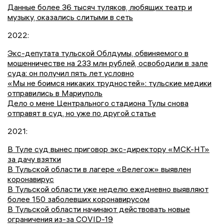
Данные более 36 тысяч туляков, любящих театр и
музыку, оказались слитыми в сеть
2022:
Экс-депутата тульской Облдумы, обвиняемого в
мошенничестве на 233 млн рублей, освободили в зале
суда: он получил пять лет условно
«Мы не боимся никаких трудностей»: тульские медики
отправились в Мариуполь
Дело о мене Центрального стадиона Тулы снова
отправят в суд, но уже по другой статье
2021:
В Туле суд вынес приговор экс-директору «МСК-НТ»
за дачу взятки
В Тульской области в лагере «Велегож» выявлен
коронавирус
В Тульской области уже неделю ежедневно выявляют
более 150 заболевших коронавирусом
В Тульской области начинают действовать новые
ограничения из-за COVID-19