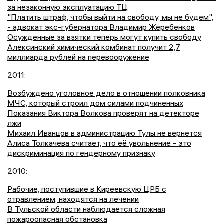
за незаконную эксплуатацию ТЦ
"Платить штраф, чтобы выйти на свободу, мы не будем",
- адвокат экс-губернатора Владимир Жеребенков
Осужденные за взятки теперь могут купить свободу
Алексинский химический комбинат получит 2,7
миллиарда рублей на перевооружение
2011:
Возбуждено уголовное дело в отношении полковника
МЧС, который строил дом силами подчиненных
Показания Виктора Волкова проверят на детекторе
лжи
Михаил Иванцов в администрацию Тулы не вернется
Алиса Толкачева считает, что её увольнение - это
дискриминация по гендерному признаку
2010:
Рабочие, поступившие в Киреевскую ЦРБ с
отравлением, находятся на лечении
В Тульской области наблюдается сложная
пожароопасная обстановка