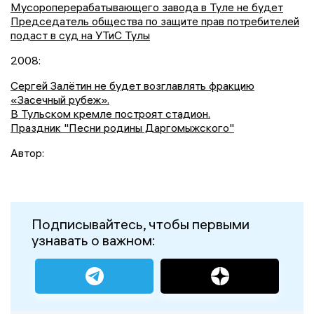
Мусороперерабатывающего завода в Туле не будет
Председатель общества по защите прав потребителей
подаст в суд на УТиС Тулы
2008:
Сергей Залётин не будет возглавлять фракцию
«Засечный рубеж».
В Тульском кремле построят стадион.
Праздник "Песни родины Даргомыжского"
Автор:
Подписывайтесь, чтобы первыми
узнавать о важном: