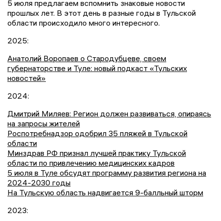
5 июля предлагаем вспомнить знаковые новости
прошлых лет. В этот день в разные годы в Тульской
области происходило много интересного.
2025:
Анатолий Воропаев о Стародубцеве, своем
губернаторстве и Туле: новый подкаст «Тульских
новостей»
2024:
Дмитрий Миляев: Регион должен развиваться, опираясь
на запросы жителей
Роспотребнадзор одобрил 35 пляжей в Тульской
области
Минздрав РФ признал лучшей практику Тульской
области по привлечению медицинских кадров
5 июля в Туле обсудят программу развития региона на
2024-2030 годы
На Тульскую область надвигается 9-балльный шторм
2023: