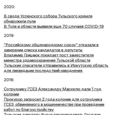
2020:
В своде Успенского собора Тульского кремля
обнаружили пули
В Туле и области выявили еще 70 случаев COVID-19
2019:
"Российскому общенародному союзу" отказали в
заверении списка кандидатов в депутаты
Владимир Грицаюк покидает пост заместителя
министра здравоохранения Тульской области
Тульские спасатели отправились в Иркутскую область
для ликвидации последствий наводнения
2018:
Сотруднику ГСЕЗ Александру Мархелю дали 1 год
колонии
Прокурор запросил 2 года колонии для сотрудника
ГСЕЗ, обвиняемого в мошенничестве при проведении
работ по благоустройству
Тульские депутаты будут рекомендовать Госдуме