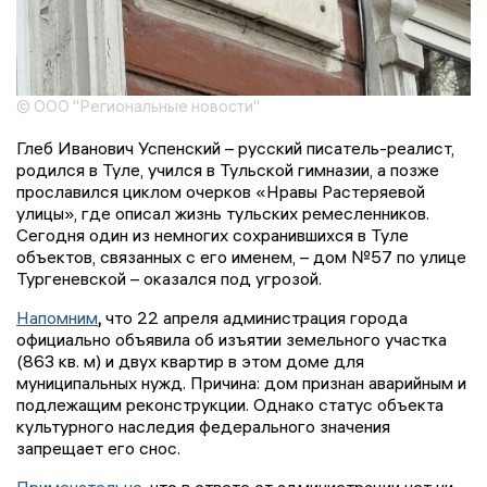
© ООО "Региональные новости"
Глеб Иванович Успенский – русский писатель-реалист,
родился в Туле, учился в Тульской гимназии, а позже
прославился циклом очерков «Нравы Растеряевой
улицы», где описал жизнь тульских ремесленников.
Сегодня один из немногих сохранившихся в Туле
объектов, связанных с его именем, – дом №57 по улице
Тургеневской – оказался под угрозой.
Напомним
,
что 22 апреля администрация города
официально объявила об изъятии земельного участка
(863 кв. м) и двух квартир в этом доме для
муниципальных нужд. Причина: дом признан аварийным и
подлежащим реконструкции. Однако статус объекта
культурного наследия федерального значения
запрещает его снос.
Примечательно
, что в ответе от администрации нет ни