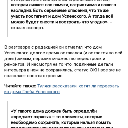
которая лишает нас памяти, патриотизма и нашего
наследия. Есть серьёзные опасения, что та же
участь постигнет и дом Успенского. А тогда всё
можно будет снести и построить что угодно»
, –
сказал эксперт.
В разговоре с редакцией он отметил, что дом
Успенского долгое время оставался (и остается по сей
день) жилым, пережил множество перестроек и
ремонтов. И несмотря на то что, подлинные детали
интерьера в нем не сохранились, статус ОКН все же не
позволяет снести строение.
Читайте также:
Туляки рассказали, хотят ли переехать
из дома Глеба Успенского
«У такого дома должен быть определён
«предмет охраны» – те элементы, которые
необходимо сохранять, которые нельзя ломать
при ремонтах или реконструкциях и которые при