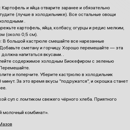
: Картофель и яйца отварите заранее и обязательно
тудите (лучше в холодильнике). Все остальные овощи
холодными .
арежьте картофель, яйца, колбасу, огурцы и редис мелким,
м (около 0,5 см).
е: В большой кастрюле смешайте все нарезанные
 Добавьте сметану и горчицу. Хорошо перемешайте — эта
 должна напитаться вкусами. .
Залейте содержимое холодным Биокефиром с зеленью
 Перемешайте.
олите и поперчите. Уберите кастрюлю в холодильник
 минут. За это время вкусы "подружатся", и окрошка станет
ее.
кой суп с ломтиком свежего чёрного хлеба. Приятного
й молочный комбинат».
Мазов