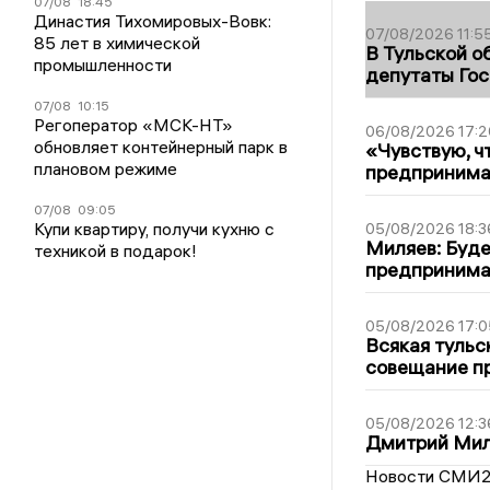
07/08
18:45
Династия Тихомировых-Вовк:
07/08/2026 11:5
85 лет в химической
В Тульской о
промышленности
депутаты Гос
07/08
10:15
Регоператор «МСК-НТ»
06/08/2026 17:2
обновляет контейнерный парк в
«Чувствую, ч
плановом режиме
предпринимат
07/08
09:05
Купи квартиру, получи кухню с
05/08/2026 18:3
Миляев: Буде
техникой в подарок!
предпринима
05/08/2026 17:0
Всякая тульс
совещание пр
05/08/2026 12:3
Дмитрий Мил
Новости СМИ