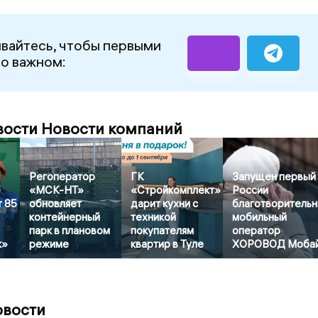
вайтесь, чтобы первыми
 о важном:
вости Новости компаний
Регоператор
ГК
Запущен первый
-
«МСК-НТ»
«Стройкомплект»
России
т 85
обновляет
дарит кухни с
благотворитель
контейнерный
техникой
мобильный
парк в плановом
покупателям
оператор
к»
режиме
квартир в Туле
ХОРОВОД Моба
овости