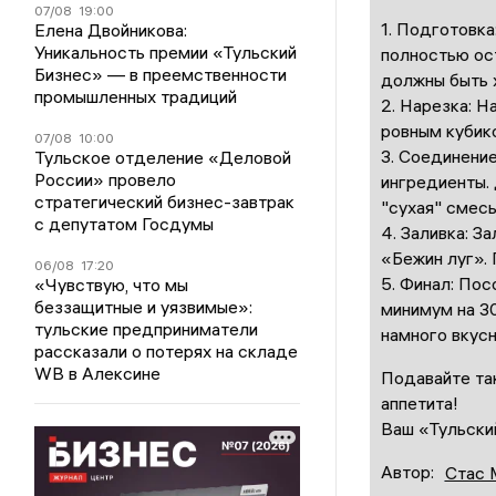
07/08
19:00
1. Подготовка
Елена Двойникова:
Уникальность премии «Тульский
полностью ос
Бизнес» — в преемственности
должны быть 
промышленных традиций
2. Нарезка: Н
ровным кубико
07/08
10:00
3. Соединени
Тульское отделение «Деловой
России» провело
ингредиенты.
стратегический бизнес-завтрак
"сухая" смесь
с депутатом Госдумы
4. Заливка: 
«Бежин луг».
06/08
17:20
5. Финал: Пос
«Чувствую, что мы
беззащитные и уязвимые»:
минимум на 30
тульские предприниматели
намного вкусн
рассказали о потерях на складе
WB в Алексине
Подавайте та
аппетита!
Ваш «Тульски
Автор:
Стас 