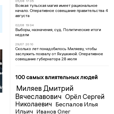
05/08
17:05
Всякая тульская магия имеет рациональное
начало. Оперативное совещание правительства 4
августа
02/08
19:04
Выборы, назначения, суд. Политические итоги
недели
29/07
20:10
Сколько лет понадобилось Миляеву, чтобы
заслужить похвалу от Якушкиной. Оперативное
совещание губернатора 28 июля
 в
ный
100 самых влиятельных людей
Миляев Дмитрий
йл
Вячеславович
Орёл Сергей
Николаевич
Беспалов Илья
Ильич
Иванов Олег