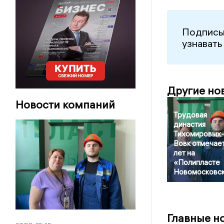
Подписы
узнавать
Другие но
Новости компаний
Трудовая
династия
Тихомировых
Вовк отмечае
лет на
«Полипласте
Новомосковс
Главные н