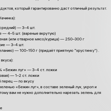
дуктов, который гарантированно даст отличный результат.
ачинка):
средний) — 3–4 шт.
е — 4–5 шт. (вареные вкрутую)
еная (или отварное мясо/курица) — 250–300 г
жие — 3–4 шт.
еланию) — 100–150 г (придаёт приятную "хрустинку") .
 вкуса):
% «Бежин луг» — 3–4 ст. ложки
товая) — 1–2 ст. ложки
й перец — по вкусу
зеленью «Бежин луг», в составе зеленый лук, укроп и
тому вам не нужно дополнительно нарезать зелень для
е