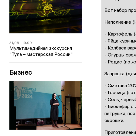
Вот набор про
Наполнение (Н
- Картофель (
- Яйца курины
31/08
19:00
- Колбаса вар
Мультимедийная экскурсия
"Тула – мастерская России"
- Огурцы све
- Редис (по ж
Бизнес
Заправка (для
- Сметана 20
- Горчица (го
- Соль, чёрны
- Биокефир с 
петрушка, поэ
окрошки.
Приготовлени