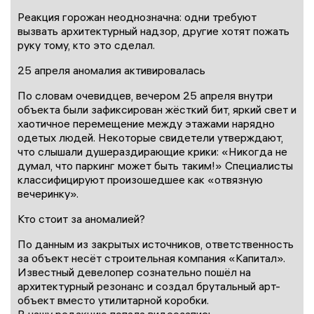
Реакция горожан неоднозначна: одни требуют
вызвать архитектурный надзор, другие хотят пожать
руку тому, кто это сделал.
25 апреля аномалия активировалась
По словам очевидцев, вечером 25 апреля внутри
объекта были зафиксирован жёсткий бит, яркий свет и
хаотичное перемещение между этажами нарядно
одетых людей. Некоторые свидетели утверждают,
что слышали душераздирающие крики: «Никогда не
думал, что паркинг может быть таким!» Специалисты
классифицируют произошедшее как «отвязную
вечеринку».
Кто стоит за аномалией?
По данным из закрытых источников, ответственность
за объект несёт строительная компания «Капитал».
Известный девелопер сознательно пошёл на
архитектурный резонанс и создал брутальный арт-
объект вместо утилитарной коробки.
В нашу редакцию попала видеозапись,