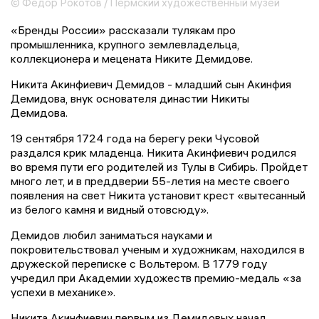
© Федор Рокотов / Пермский художественный музей
«Бренды России» рассказали тулякам про
промышленника, крупного землевладельца,
коллекционера и мецената Никите Демидове.
Никита Акинфиевич Демидов - младший сын Акинфия
Демидова, внук основателя династии Никиты
Демидова.
19 сентября 1724 года на берегу реки Чусовой
раздался крик младенца. Никита Акинфиевич родился
во время пути его родителей из Тулы в Сибирь. Пройдет
много лет, и в преддверии 55-летия на месте своего
появления на свет Никита установит крест «вытесанный
из белого камня и видный отовсюду».
Демидов любил заниматься науками и
покровительствовал ученым и художникам, находился в
дружеской переписке с Вольтером. В 1779 году
учредил при Академии художеств премию-медаль «за
успехи в механике».
Никита Акинфиевич первым из Демидовых начал