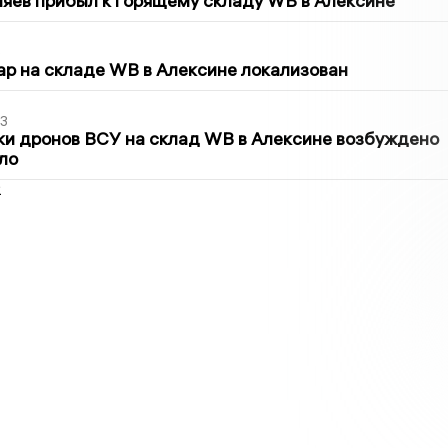
яев прибыл к горящему складу WB в Алексине
5
р на складе WB в Алексине локализован
3
ки дронов ВСУ на склад WB в Алексине возбуждено
ло
2