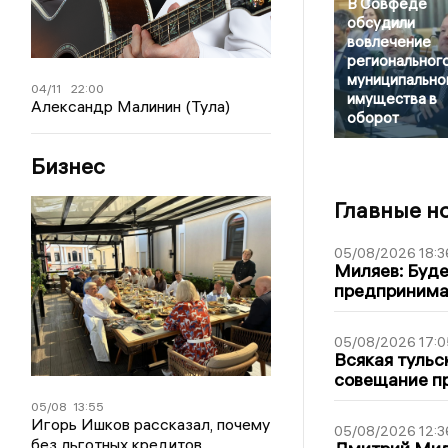
В Совфеде
обсудили
вовлечение
регионального
муниципально
04/11
22:00
имущества в
Александр Малинин (Тула)
оборот
Бизнес
Главные н
05/08/2026 18:3
Миляев: Буде
предпринима
05/08/2026 17:0
Всякая тульс
совещание пр
05/08
13:55
Игорь Ишков рассказал, почему
05/08/2026 12:3
без льготных кредитов