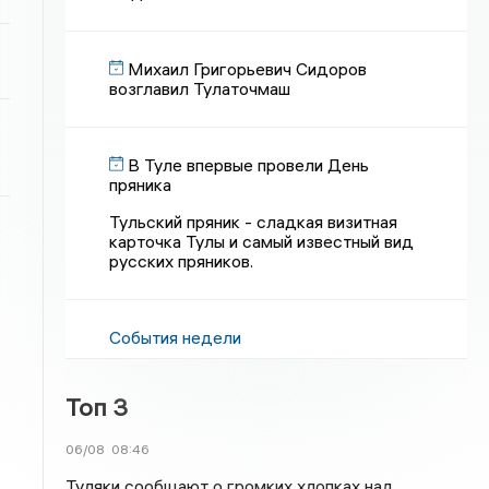
Михаил Григорьевич Сидоров
возглавил Тулаточмаш
В Туле впервые провели День
пряника
Тульский пряник - сладкая визитная
карточка Тулы и самый известный вид
русских пряников.
События недели
Топ 3
06/08
08:46
Туляки сообщают о громких хлопках над