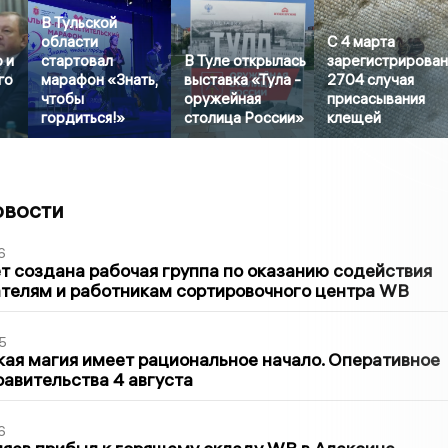
В Тульской
области
С 4 марта
 и
стартовал
В Туле открылась
зарегистрирова
го
марафон «Знать,
выставка «Тула -
2704 случая
чтобы
оружейная
присасывания
гордиться!»
столица России»
клещей
овости
6
т создана рабочая группа по оказанию содействия
телям и работникам сортировочного центра WB
5
кая магия имеет рациональное начало. Оперативное
авительства 4 августа
6