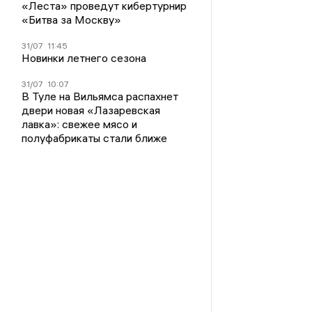
«Леста» проведут кибертурнир
«Битва за Москву»
31/07
11:45
Новинки летнего сезона
31/07
10:07
В Туле на Вильямса распахнет
двери новая «Лазаревская
лавка»: свежее мясо и
полуфабрикаты стали ближе