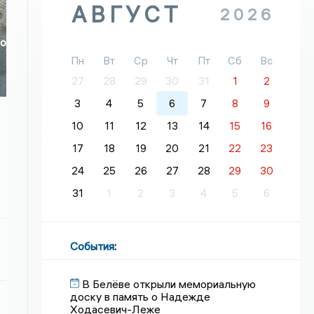
АВГУСТ
2026
но
Пн
Вт
Ср
Чт
Пт
Сб
Вс
27
28
29
30
31
1
2
3
4
5
6
7
8
9
10
11
12
13
14
15
16
17
18
19
20
21
22
23
24
25
26
27
28
29
30
31
1
2
3
4
5
6
События
:
В Белёве открыли мемориальную
доску в память о Надежде
Ходасевич-Леже