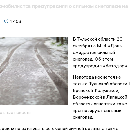
омобилистов предупредили о сильном снегопаде на
17:03
В Тульской области 26
октября на М-4 «Дон»
ожидается сильный
снегопад. Об этом
предупредил «Автодор».
Непогода коснется не
только Тульской области. 
Брянской, Калужской,
Воронежской и Липецкой
областях синоптики тоже
прогнозируют сильный
альные новости
снегопад.
осили не затягивать со сменой зимней резины, а также