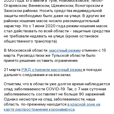
2020 года. Его ввели в Туле, Новомосковске, Тепло-
Огаревском, Веневском, Щекинском, Ясногорском и
Заокском районах. Носить средства индивидульной
защиты необходимо было даже на улице. В других же
районах ношение масок носило рекомендательный
характер. Но с 1 июня 2020 года режим ношения масок
стал действовать по всей области - защитные средства
не требовали надевать на улице (кроме остановок
общественного транспорта).
В Московской области
масочный режим
отменен с 15
марта. Руководством же Тульской области было
принято решение оставить ограничение.
21 марта
РЖД отменили масочный режим
в поездах
дальнего следования и на вокзалах.
Отметим, что в области уже долгое время наблюдается
спад заболеваемости COVID-19. Так, с 7 мая суточная
заболеваемость составляет не больше 90 заражений.
Однако несмотря на спад заболеваемости, наша
область по-прежнему находится
в красной зоне на
карте распространения коронавируса
.