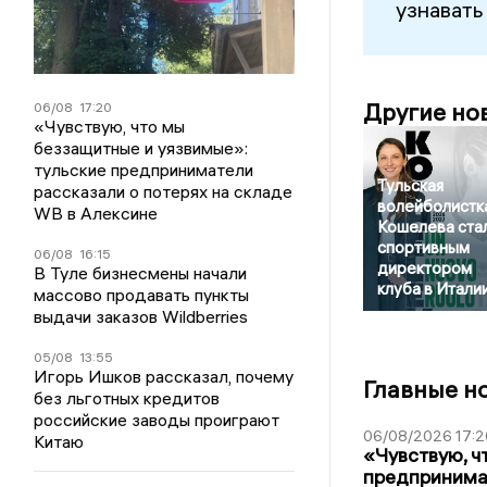
узнавать
Другие но
06/08
17:20
«Чувствую, что мы
беззащитные и уязвимые»:
тульские предприниматели
Тульская
рассказали о потерях на складе
волейболистк
WB в Алексине
Кошелева ста
спортивным
06/08
16:15
директором
В Туле бизнесмены начали
клуба в Итали
массово продавать пункты
выдачи заказов Wildberries
05/08
13:55
Игорь Ишков рассказал, почему
Главные н
без льготных кредитов
российские заводы проиграют
06/08/2026 17:2
Китаю
«Чувствую, ч
предпринимат