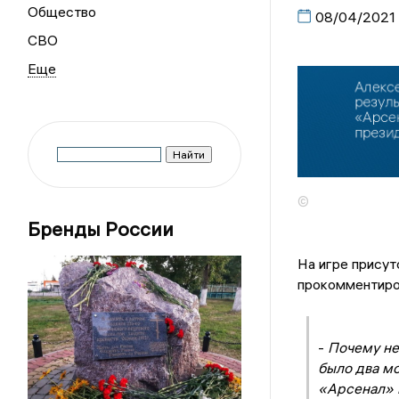
Общество
08/04/2021
СВО
©
Бренды России
На игре присут
прокомментиро
-
Почему не
было два мо
«Арсенал» м