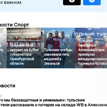
 о важном:
вости Спорт
Тульская
а
Тульский АКМ
самбистка
ла
сыграет на Кубке
Тульские гребцы
Алленова стала
губернатора
завоевали пять
призёром
Оренбургской
медалей в
международног
и
области
Энгельсе
турнира в Кстов
овости
0
то мы беззащитные и уязвимые»: тульские
ели рассказали о потерях на складе WB в Алексине