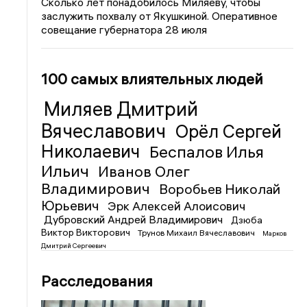
Сколько лет понадобилось Миляеву, чтобы
заслужить похвалу от Якушкиной. Оперативное
совещание губернатора 28 июля
100 самых влиятельных людей
Миляев Дмитрий
Вячеславович
Орёл Сергей
Николаевич
Беспалов Илья
Ильич
Иванов Олег
Владимирович
Воробьев Николай
Юрьевич
Эрк Алексей Алоисович
Дубровский Андрей Владимирович
Дзюба
Виктор Викторович
Трунов Михаил Вячеславович
Марков
Дмитрий Сергеевич
Расследования