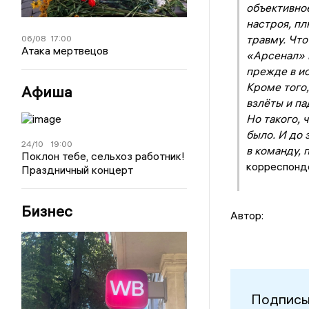
объективное
настроя, пл
травму. Что
06/08
17:00
Атака мертвецов
«Арсенал» и
прежде в ис
Кроме того,
Афиша
взлёты и па
Но такого, 
было. И до 
24/10
19:00
в команду, 
Поклон тебе, сельхоз работник!
корреспонд
Праздничный концерт
Бизнес
Автор:
Подписы