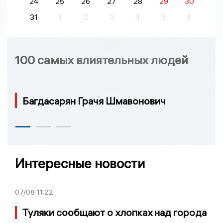
24
25
26
27
28
29
30
31
1
2
3
4
5
6
100 самых влиятельных людей
Багдасарян Грачя Шмавонович
Интересные новости
07/08
11:22
Туляки сообщают о хлопках над города