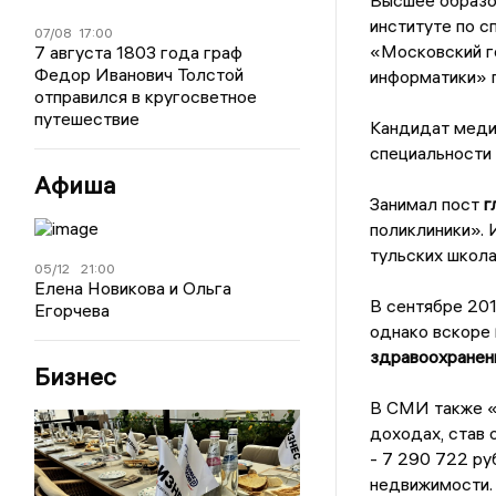
Высшее образо
институте по с
07/08
17:00
«Московский го
7 августа 1803 года граф
Федор Иванович Толстой
информатики» 
отправился в кругосветное
путешествие
Кандидат меди
специальности
Афиша
Занимал пост
г
поликлиники». 
тульских школа
05/12
21:00
Елена Новикова и Ольга
В сентябре 20
Егорчева
однако вскоре
здравоохранен
Бизнес
В СМИ также «
доходах, став 
- 7 290 722 ру
недвижимости.