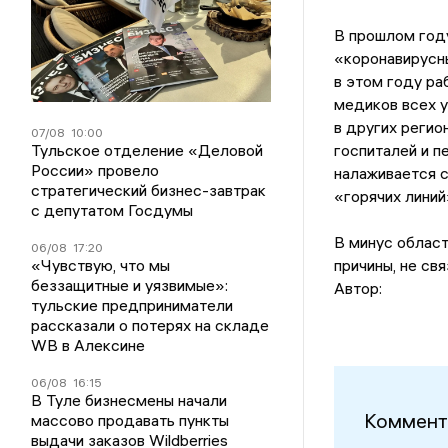
В прошлом году
«коронавирусны
в этом году ра
медиков всех у
в других регио
07/08
10:00
Тульское отделение «Деловой
госпиталей и 
России» провело
налаживается с
стратегический бизнес-завтрак
«горячих линий
с депутатом Госдумы
В минус област
06/08
17:20
«Чувствую, что мы
причины, не св
беззащитные и уязвимые»:
Автор:
тульские предприниматели
рассказали о потерях на складе
WB в Алексине
06/08
16:15
В Туле бизнесмены начали
Коммент
массово продавать пункты
выдачи заказов Wildberries