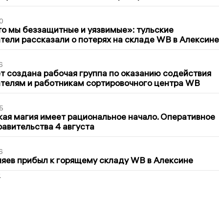
0
то мы беззащитные и уязвимые»: тульские
ели рассказали о потерях на складе WB в Алексине
6
т создана рабочая группа по оказанию содействия
телям и работникам сортировочного центра WB
5
кая магия имеет рациональное начало. Оперативное
авительства 4 августа
6
яев прибыл к горящему складу WB в Алексине
2