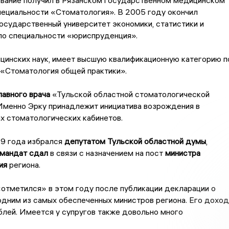
вание получил в Рязанском государственном медицинском
пециальности «Стоматология». В 2005 году окончил
сударственный университет экономики, статистики и
по специальности «юриспруденция».
цинских наук, имеет высшую квалификационную категорию п
 «Стоматология общей практики».
лавного врача
«Тульской областной стоматологической
Именно Эрку принадлежит инициатива возрождения в
х стоматологических кабинетов.
19 года избрался
депутатом Тульской областной думы
,
мандат сдал
в связи с назначением на пост
министра
ия
региона.
отметился» в этом году после публикации декларации о
одним из самых обеспеченных министров региона. Его доход
блей. Имеется у супругов также довольно много