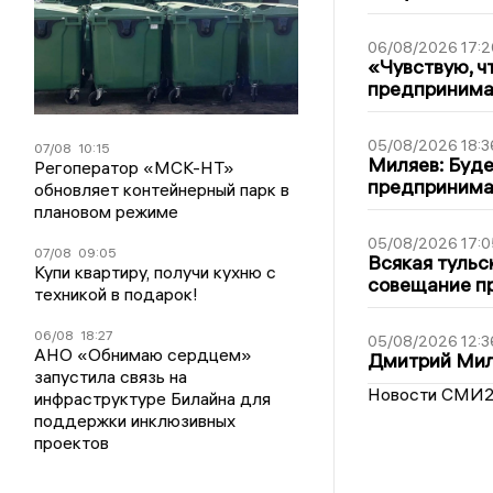
06/08/2026 17:2
«Чувствую, ч
предпринимат
05/08/2026 18:3
07/08
10:15
Миляев: Буде
Регоператор «МСК-НТ»
предпринима
обновляет контейнерный парк в
плановом режиме
05/08/2026 17:0
07/08
09:05
Всякая тульс
Купи квартиру, получи кухню с
совещание пр
техникой в подарок!
06/08
18:27
05/08/2026 12:3
АНО «Обнимаю сердцем»
Дмитрий Мил
запустила связь на
Новости СМИ
инфраструктуре Билайна для
поддержки инклюзивных
проектов