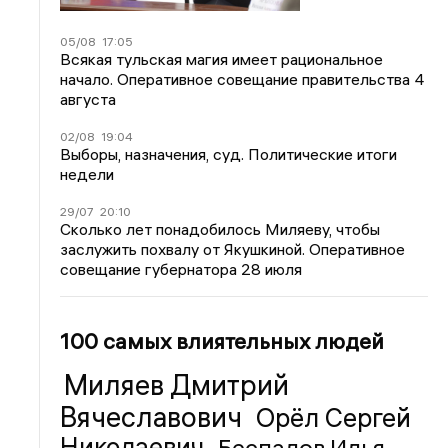
05/08
17:05
Всякая тульская магия имеет рациональное
начало. Оперативное совещание правительства 4
августа
02/08
19:04
Выборы, назначения, суд. Политические итоги
недели
29/07
20:10
Сколько лет понадобилось Миляеву, чтобы
заслужить похвалу от Якушкиной. Оперативное
совещание губернатора 28 июля
100 самых влиятельных людей
Миляев Дмитрий
Вячеславович
Орёл Сергей
Николаевич
Беспалов Илья