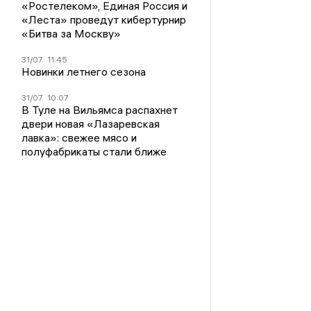
«Ростелеком», Единая Россия и
«Леста» проведут кибертурнир
«Битва за Москву»
31/07
11:45
Новинки летнего сезона
31/07
10:07
В Туле на Вильямса распахнет
двери новая «Лазаревская
лавка»: свежее мясо и
полуфабрикаты стали ближе