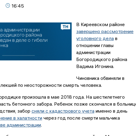
16:45
В Киреевском районе
завершено рассмотрение
уголовного дела
в
отношении главы
администрации
Богородицкого района
Вадима Игонина.
Чиновника обвиняли в
влекшей по неосторожности смерть человека.
ородицке произошла в мае 2018 года. На шестилетнего
часть бетонного забора. Ребенок позже скончался в больниц
дствия, забор
сняли с кадастрового учета
именно в день
нение в халатности
через год после смерти мальчика
аве администрации
.