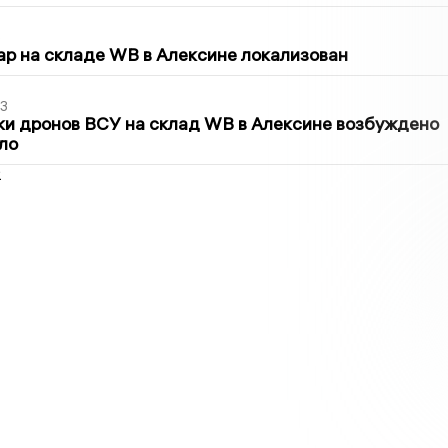
5
р на складе WB в Алексине локализован
3
ки дронов ВСУ на склад WB в Алексине возбуждено
ло
2