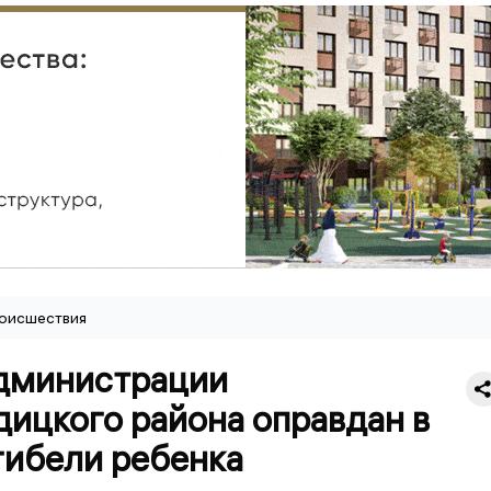
оисшествия
администрации
ицкого района оправдан в
гибели ребенка