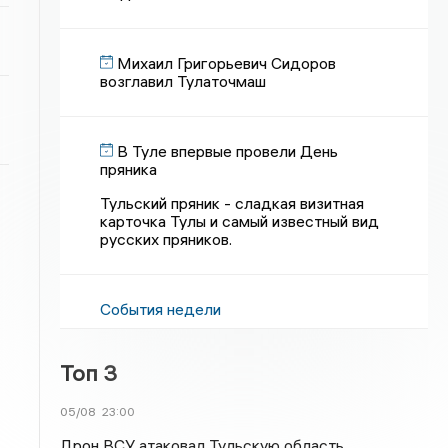
Михаил Григорьевич Сидоров
возглавил Тулаточмаш
В Туле впервые провели День
пряника
Тульский пряник - сладкая визитная
карточка Тулы и самый известный вид
русских пряников.
События недели
Топ 3
05/08
23:00
Дрон ВСУ атаковал Тульскую область