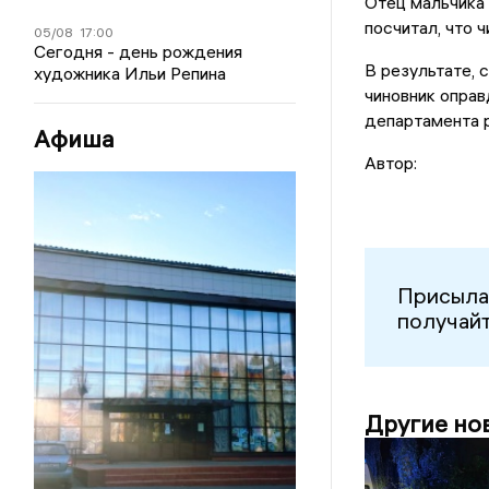
Отец мальчика
посчитал, что 
05/08
17:00
Сегодня - день рождения
В результате, 
художника Ильи Репина
чиновник опра
департамента р
Афиша
Автор:
Присыла
получайт
Другие но