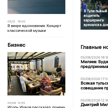
В Туле пьяный
водитель
каршеринга
05/12
18:00
врезался в до
В вихре вдохновения. Концерт
классической музыки
Бизнес
Главные н
05/08/2026 18:3
Миляев: Буде
предпринима
05/08/2026 17:0
Всякая тульс
совещание пр
05/08/2026 12:3
05/08
13:55
Дмитрий Мил
Игорь Ишков рассказал, почему