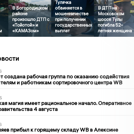
Тулячка
В Богородицком
обвиняется в
В ДТП на
районе
мошенничестве
Московском
произошло ДТП с
при получении
шоссе Тулы
«Тойотой» и
государственных
погибла 52-
м
«КАМАЗом»
выплат
летняя женщина
овости
6
т создана рабочая группа по оказанию содействия
телям и работникам сортировочного центра WB
5
кая магия имеет рациональное начало. Оперативное
авительства 4 августа
6
яев прибыл к горящему складу WB в Алексине