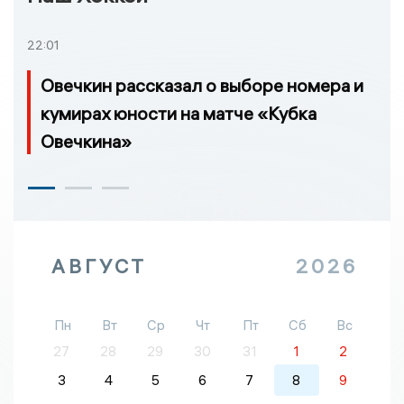
22:01
Овечкин рассказал о выборе номера и
кумирах юности на матче «Кубка
Овечкина»
АВГУСТ
2026
Пн
Вт
Ср
Чт
Пт
Сб
Вс
27
28
29
30
31
1
2
3
4
5
6
7
8
9