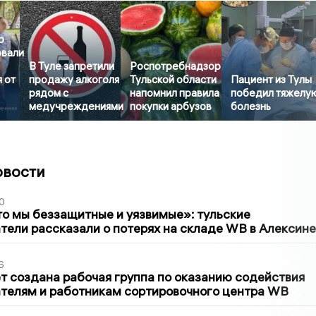
о
овали
В Туле запретили
Роспотребнадзор
 от
продажу алкоголя
Тульской области
Пациент из Тулы
рядом с
напомнил правила
победил тяжелу
медучреждениями
покупки арбузов
болезнь
овости
0
то мы беззащитные и уязвимые»: тульские
ели рассказали о потерях на складе WB в Алексине
6
т создана рабочая группа по оказанию содействия
телям и работникам сортировочного центра WB