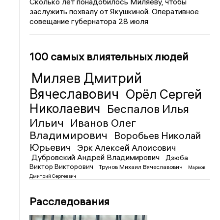
Сколько лет понадобилось Миляеву, чтобы
заслужить похвалу от Якушкиной. Оперативное
совещание губернатора 28 июля
100 самых влиятельных людей
Миляев Дмитрий
Вячеславович
Орёл Сергей
Николаевич
Беспалов Илья
Ильич
Иванов Олег
Владимирович
Воробьев Николай
Юрьевич
Эрк Алексей Алоисович
Дубровский Андрей Владимирович
Дзюба
Виктор Викторович
Трунов Михаил Вячеславович
Марков
Дмитрий Сергеевич
Расследования