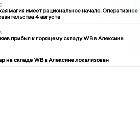
5
кая магия имеет рациональное начало. Оперативное
авительства 4 августа
6
яев прибыл к горящему складу WB в Алексине
5
р на складе WB в Алексине локализован
2