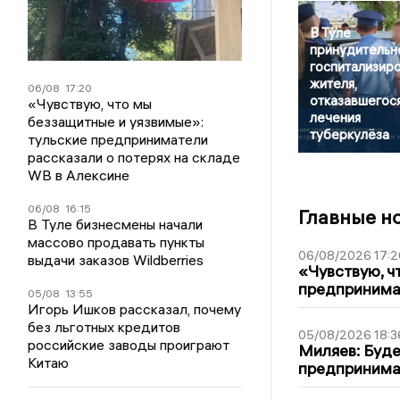
В Туле
принудительн
госпитализир
жителя,
06/08
17:20
отказавшегося
«Чувствую, что мы
лечения
беззащитные и уязвимые»:
туберкулёза
тульские предприниматели
рассказали о потерях на складе
WB в Алексине
06/08
16:15
Главные н
В Туле бизнесмены начали
массово продавать пункты
06/08/2026 17:2
выдачи заказов Wildberries
«Чувствую, ч
предпринимат
05/08
13:55
Игорь Ишков рассказал, почему
без льготных кредитов
05/08/2026 18:3
российские заводы проиграют
Миляев: Буде
Китаю
предпринима