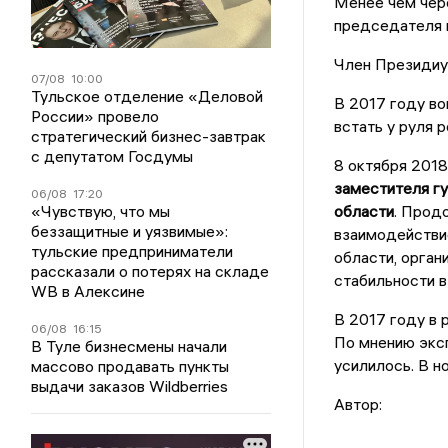
Менее чем чере
председателя 
Член Президиу
07/08
10:00
Тульское отделение «Деловой
В 2017 году во
России» провело
встать у руля 
стратегический бизнес-завтрак
с депутатом Госдумы
8 октября 201
заместителя г
06/08
17:20
«Чувствую, что мы
области
. Прод
беззащитные и уязвимые»:
взаимодействи
тульские предприниматели
области, орга
рассказали о потерях на складе
стабильности в
WB в Алексине
В 2017 году в 
06/08
16:15
По мнению экс
В Туле бизнесмены начали
усилилось. В н
массово продавать пункты
выдачи заказов Wildberries
Автор: