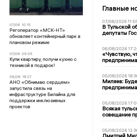
Главные н
07/08/2026 11:5
07/08
10:15
В Тульской о
Регоператор «МСК-НТ»
депутаты Гос
обновляет контейнерный парк в
плановом режиме
06/08/2026 17:2
«Чувствую, ч
07/08
09:05
Купи квартиру, получи кухню с
предпринимат
техникой в подарок!
05/08/2026 18:3
06/08
18:27
Миляев: Буде
АНО «Обнимаю сердцем»
предпринима
запустила связь на
инфраструктуре Билайна для
поддержки инклюзивных
05/08/2026 17:0
проектов
Всякая тульс
совещание пр
05/08/2026 12:3
Дмитрий Мил