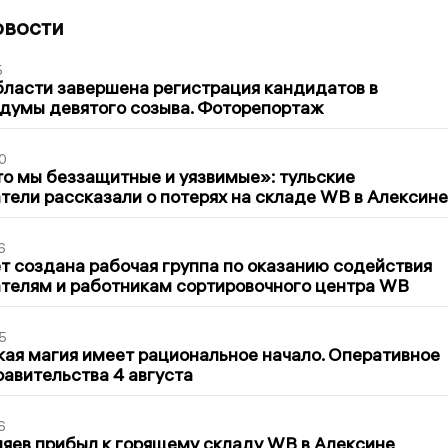
овости
5
бласти завершена регистрация кандидатов в
думы девятого созыва. Фоторепортаж
0
то мы беззащитные и уязвимые»: тульские
ели рассказали о потерях на складе WB в Алексине
6
т создана рабочая группа по оказанию содействия
телям и работникам сортировочного центра WB
5
кая магия имеет рациональное начало. Оперативное
авительства 4 августа
6
яев прибыл к горящему складу WB в Алексине