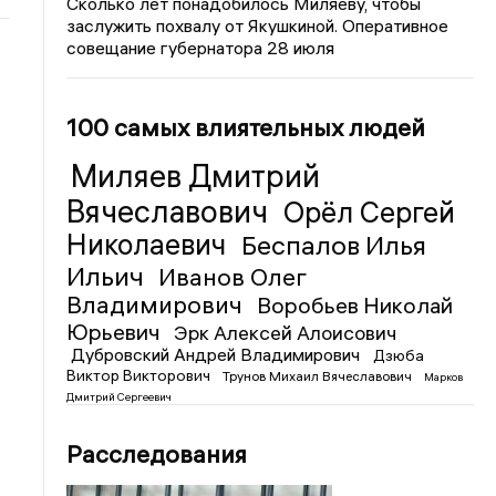
Сколько лет понадобилось Миляеву, чтобы
заслужить похвалу от Якушкиной. Оперативное
совещание губернатора 28 июля
100 самых влиятельных людей
Миляев Дмитрий
Вячеславович
Орёл Сергей
Николаевич
Беспалов Илья
Ильич
Иванов Олег
Владимирович
Воробьев Николай
Юрьевич
Эрк Алексей Алоисович
Дубровский Андрей Владимирович
Дзюба
Виктор Викторович
Трунов Михаил Вячеславович
Марков
Дмитрий Сергеевич
Расследования