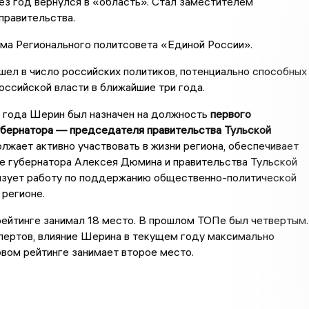
з год вернулся в «область». Стал заместителем
правительства.
ма Регионального политсовета «Единой России».
шел в число российских политиков, потенциально способных
российской власти в ближайшие три года.
8 года Шерин был назначен на должность
первого
убернатора — председателя правительства Тульской
олжает активно участвовать в жизни региона, обеспечивает
е губернатора Алексея Дюмина и правительства Тульской
низует работу по поддержанию общественно-политической
 регионе.
рейтинге занимал 18 место. В прошлом ТОПе был четвертым.
пертов, влияние Шерина в текущем году максимально
овом рейтинге занимает второе место.