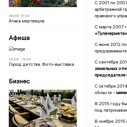
С 2001 по 200
арбитражной гр
правового упр
06/08
17:00
Атака мертвецов
С марта 2007 г
«Тулачермета»
Афиша
С июня 2012 по
предпринимател
05/06
19:00
С сентября 201
Город детства. Фото-выставка
земельных отн
председателя 
Бизнес
С октября 2014
области –
мини
В 2015 году бы
под патронаже
В ноябре 2015