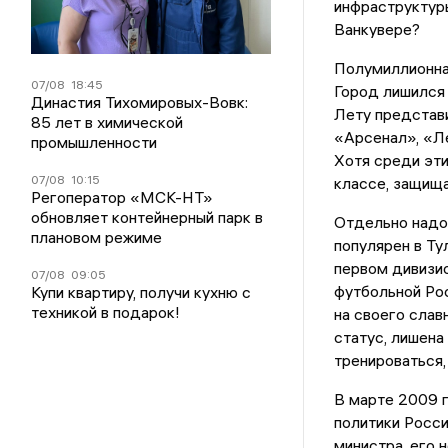
инфраструктуры
Ванкувере?
Полумиллионная
07/08
18:45
Город лишился 
Династия Тихомировых-Вовк:
Лету представ
85 лет в химической
«Арсенал», «Ле
промышленности
Хотя среди эти
07/08
10:15
классе, защища
Регоператор «МСК-НТ»
обновляет контейнерный парк в
Отдельно надо 
плановом режиме
популярен в Т
первом дивизио
07/08
09:05
футбольной Ро
Купи квартиру, получи кухню с
техникой в подарок!
на своего сла
статус, лишена
тренироваться,
В марте 2009 г
политики Росси
министра, его 