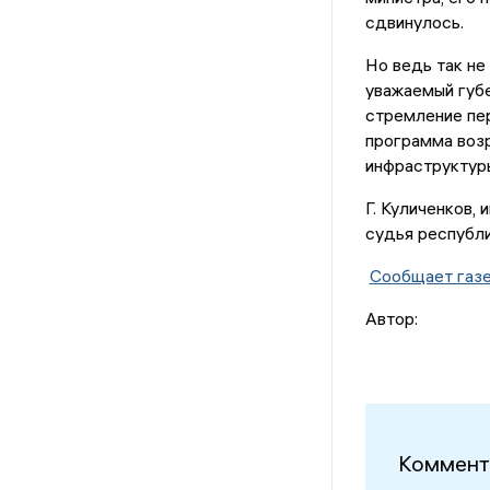
сдвинулось.
Но ведь так не
уважаемый губе
стремление пе
программа воз
инфраструктуры
Г. Куличенков,
судья республи
Сообщает газе
Автор:
Коммент