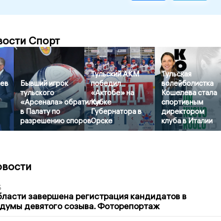
вости Спорт
Тульский АКМ
Тульская
ев
Бывший игрок
победил
волейболистка
тульского
«Актобе» на
Кошелева стала
«Арсенала» обратился
Кубке
спортивным
в Палату по
Губернатора в
директором
разрешению споров
Орске
клуба в Италии
овости
5
бласти завершена регистрация кандидатов в
думы девятого созыва. Фоторепортаж