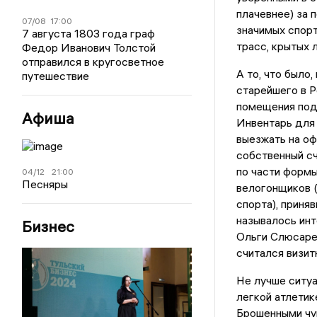
плачевнее) за 
07/08
17:00
значимых спорт
7 августа 1803 года граф
трасс, крытых 
Федор Иванович Толстой
отправился в кругосветное
А то, что было
путешествие
старейшего в Р
помещения под 
Афиша
Инвентарь для
выезжать на о
собственный сч
по части формы
04/12
21:00
Песняры
велогонщиков 
спорта), приняв
называлось ин
Бизнес
Ольги Слюсарев
считался визит
Не лучше ситуа
легкой атлетик
Брошенными чу