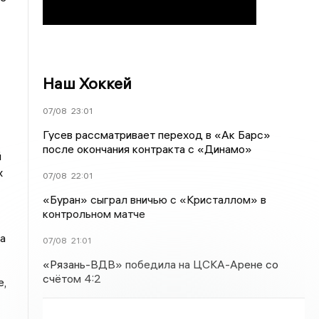
Наш Хоккей
07/08
23:01
Гусев рассматривает переход в «Ак Барс»
после окончания контракта с «Динамо»
й
х
07/08
22:01
«Буран» сыграл вничью с «Кристаллом» в
контрольном матче
а
07/08
21:01
«Рязань-ВДВ» победила на ЦСКА-Арене со
счётом 4:2
е,