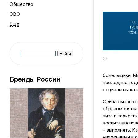
Общество
СВО
©
болельщики. Мы
Бренды России
последние годы
социальная кат
Сейчас много 
образом жизни,
пива и наркоти
воспитания нов
– выполнять. К
уверенными в с