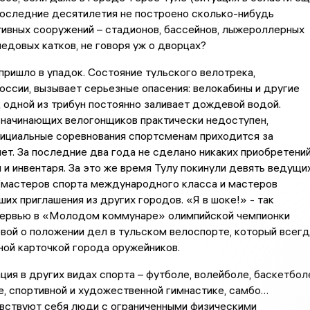
последние десятилетия не построено сколько-нибудь
ивных сооружений – стадионов, бассейнов, лыжероллерных
ледовых катков, не говоря уж о дворцах?
, пришло в упадок. Состояние тульского велотрека,
оссии, вызывает серьезные опасения: велокабины и другие
одной из трибун постоянно заливает дождевой водой.
 начинающих велогонщиков практически недоступен,
фициальные соревнования спортсменам приходится за
ет. За последние два года не сделано никаких приобретени
 и инвентаря. За это же время Тулу покинули девять ведущи
(мастеров спорта международного класса и мастеров
ших приглашения из других городов. «Я в шоке!» - так
тервью в «Молодом коммунаре» олимпийской чемпионки
ой о положении дел в тульском велоспорте, который всегд
ной карточкой города оружейников.
ция в других видах спорта – футболе, волейболе, баскетбол
е, спортивной и художественной гимнастике, самбо…
вствуют себя люди с ограниченными физическими