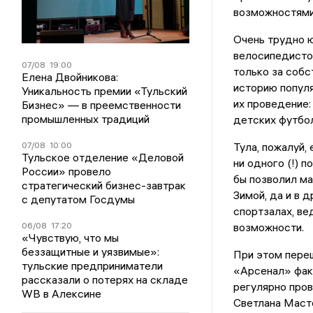
возможностями:
Очень трудно ю
велосипедистов
07/08
19:00
только за собс
Елена Двойникова:
историю попул
Уникальность премии «Тульский
их проведение:
Бизнес» — в преемственности
промышленных традиций
детских футбо
07/08
10:00
Тула, пожалуй,
Тульское отделение «Деловой
ни одного (!) 
России» провело
бы позволил м
стратегический бизнес-завтрак
Зимой, да и в 
с депутатом Госдумы
спортзалах, ве
06/08
17:20
возможности.
«Чувствую, что мы
беззащитные и уязвимые»:
При этом пере
тульские предприниматели
«Арсенал» факт
рассказали о потерях на складе
регулярно пров
WB в Алексине
Светлана Маст