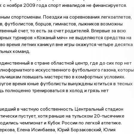
 с ноября 2009 года спорт инвалидов не финансируется.
ным спортсменам. Поездки на соревнования легкоатлетов,
, футболистов, борцов, гимнастов, лыжников возможны
твенный счет, то есть за счет родителей. Впервые за всю
ярных турниров «Кожаный мяч» не выделяются средства на
 во время летних каникул вне игры окажутся четыре десятка
льных команд.
 единственный в стране областной центр, где до сих пор нет
полноформатного искусственного футбольного газона, которы
альчишкам повышать мастерство в комфортных условиях.
другое время юные футболисты вынуждены ютиться в тесных
дь полноценно тренироваться в холод и грязь нет
шедший в частную собственность Центральный стадион
ически пустует, хотя раньше на тульском 20-тысячнике
одились чемпионат и Кубок России по легкой атлетике.
еркова, Елена Исинбаева, Юрий Борзаковский, Юлия