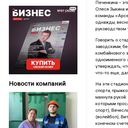
Печенкина – эт
Олеся Зыкина и
команды «Арсе
однажды, весно
руководством 
Говорить о ста
заводскими, бе
комбайнового 
одноименного з
утверждать, чт
что-то еще, да
Новости компаний
На эти стадион
спорта, прыжко
махнула рукой.
которыми просл
спорт), Вячесл
(волейбол), Ви
конечном счет