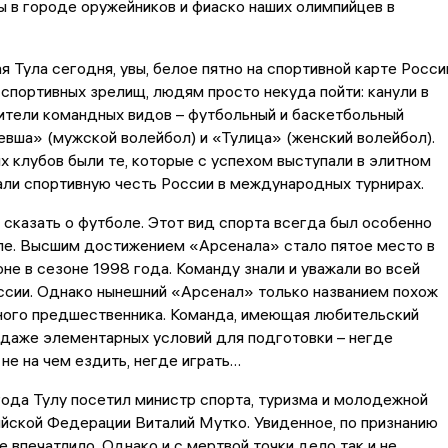
 в городе оружейников и фиаско наших олимпийцев в
 Тула сегодня, увы, белое пятно на спортивной карте Росси
спортивных зрелищ, людям просто некуда пойти: канули в
ители командных видов – футбольный и баскетбольный
вша» (мужской волейбол) и «Тулица» (женский волейбол).
х клубов были те, которые с успехом выступали в элитном
ли спортивную честь России в международных турнирах.
сказать о футболе. Этот вид спорта всегда был особенно
уле. Высшим достижением «Арсенала» стало пятое место в
не в сезоне 1998 года. Команду знали и уважали во всей
ссии. Однако нынешний «Арсенал» только названием похож
вного предшественника. Команда, имеющая любительский
 даже элементарных условий для подготовки – негде
 не на чем ездить, негде играть…
ода Тулу посетил министр спорта, туризма и молодежной
йской Федерации Виталий Мутко. Увиденное, по признанию
не впечатлило. Однако и с мертвой точки дело так и не