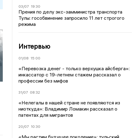
03/07
19:30
Прения по делу экс-замминистра транспорта
Тулы: гособвинение запросило 11 лет строгого
режима
Интервью
01/08
15:00
«Перевозка денег - только верхушка айсберга»:
инкассатор с 19-летнем стажем рассказал о
профессии без мифов
31/07
08:32
«Нелегалы в нашей стране не появляются из
ниоткуда»: Владимир Ломакин рассказал о
патентах для мигрантов
20/07
10:30
«Мы растим будущее поколение»: тульский