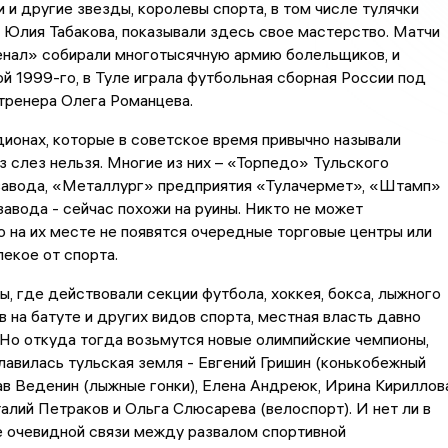
и и другие звезды, королевы спорта, в том числе тулячки
 Юлия Табакова, показывали здесь свое мастерство. Матчи
нал» собирали многотысячную армию болельщиков, и
й 1999-го, в Туле играла футбольная сборная России под
тренера Олега Романцева.
дионах, которые в советское время привычно называли
з слез нельзя. Многие из них – «Торпедо» Тульского
завода, «Металлург» предприятия «Тулачермет», «Штамп»
авода - сейчас похожи на руины. Никто не может
о на их месте не появятся очередные торговые центры или
лекое от спорта.
ы, где действовали секции футбола, хоккея, бокса, лыжного
в на батуте и других видов спорта, местная власть давно
 Но откуда тогда возьмутся новые олимпийские чемпионы,
авилась тульская земля - Евгений Гришин (конькобежный
ав Веденин (лыжные гонки), Елена Андреюк, Ирина Кириллов
талий Петраков и Ольга Слюсарева (велоспорт). И нет ли в
е очевидной связи между развалом спортивной