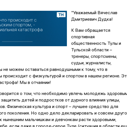
"Уважаемый Вячеслав
Дмитриевич Дудка!
К Вам обращается
спортивная
общественность Тулы и
Тульской области –
тренеры, спортсмены,
судьи, журналисты,
 не можем оставаться равнодушными к тому, что в
 происходит с физкультурой и спортом в нашем регионе. Эт
астрофа! Мы в отчаянии!
говорится о том, что необходимо увлечь молодежь здоровы
 защитить детей и подростков от дурного влияния улицы,
ков. Физическая культура и спорт – лучшее средство для
ого поколения. Но одно дело декларировать и совсем друг
ак нынешним мальчишкам и девчонкам расти здоровыми,
ебе, если даже в городе-герое Туле (ситуация в области е