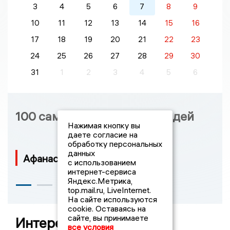
3
4
5
6
7
8
9
10
11
12
13
14
15
16
17
18
19
20
21
22
23
24
25
26
27
28
29
30
31
1
2
3
4
5
6
100 самых влиятельных людей
Нажимая кнопку вы
даете согласие на
обработку персональных
данных
Афанасьев Николай Петрович
с использованием
интернет-сервиса
Яндекс.Метрика,
top.mail.ru, LiveInternet.
На сайте используются
cookie. Оставаясь на
сайте, вы принимаете
Интересные новости
все условия