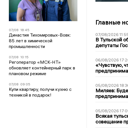
Главные н
07/08
18:45
Династия Тихомировых-Вовк:
07/08/2026 11:5
В Тульской о
85 лет в химической
депутаты Гос
промышленности
07/08
10:15
06/08/2026 17:2
Регоператор «МСК-НТ»
«Чувствую, ч
обновляет контейнерный парк в
предпринимат
плановом режиме
07/08
09:05
05/08/2026 18:3
Купи квартиру, получи кухню с
Миляев: Буде
техникой в подарок!
предпринима
05/08/2026 17:0
Всякая тульс
совещание пр