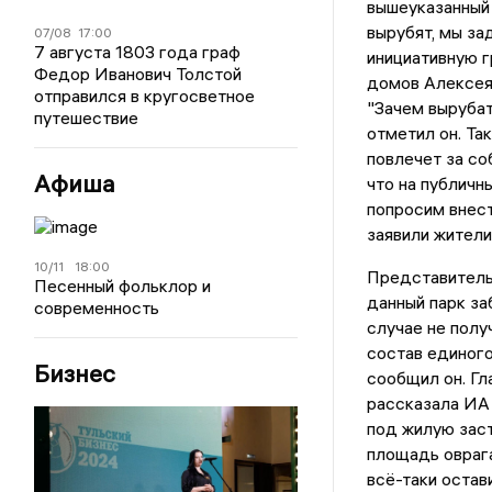
вышеуказанный 
вырубят, мы за
07/08
17:00
7 августа 1803 года граф
инициативную г
Федор Иванович Толстой
домов Алексея 
отправился в кругосветное
"Зачем вырубат
путешествие
отметил он. Та
повлечет за со
Афиша
что на публичн
попросим внест
заявили жители
10/11
18:00
Представитель 
Песенный фольклор и
данный парк за
современность
случае не полу
состав единого
Бизнес
сообщил он. Гл
рассказала ИА 
под жилую заст
площадь оврага
всё-таки остав