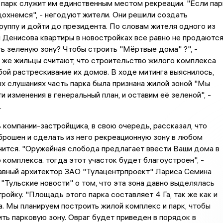
парк служит им единственным местом рекреации. "Если пар
дохнемся", - негодуют жители. Они решили создать
руппу и дойти до президента. По словам жителя одного из
Денисова квартиры в новостройках все равно не продаются
ь зеленую зону? Чтобы строить "Мёртвые дома" ?", -
к же жильцы считают, что строительство жилого комплекса
бой растрескивание их домов. В ходе митинга выяснилось,
ых слушаниях часть парка была признана жилой зоной "Мы
и изменения в генеральный план, и оставим её зеленой", -
.
компании-застройщика, в свою очередь, рассказал, что
брошен и сделать из него рекреационную зону в любом
чится. "Оружейная слобода предлагает ввести Ваши дома в
 комплекса. тогда этот участок будет благоустроен", -
авный архитектор ЗАО "Тулацентрпроект" Лариса Семина
"Тульские новости" о том, что эта зона давно выделялась
ройку. "Площадь этого парка составляет 4 Га, так же как и
. Мы планируем построить жилой комплекс и парк, чтобы
ить парковую зону. Овраг будет приведен в порядок в