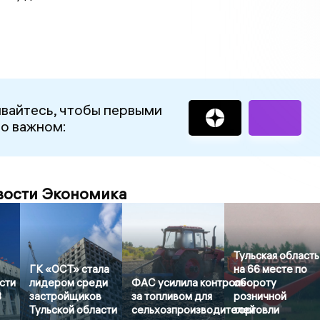
вайтесь, чтобы первыми
 о важном:
вости Экономика
Тульская область
ГК «ОСТ» стала
на 66 месте по
сти
лидером среди
ФАС усилила контроль
обороту
3
застройщиков
за топливом для
розничной
Тульской области
сельхозпроизводителей
торговли