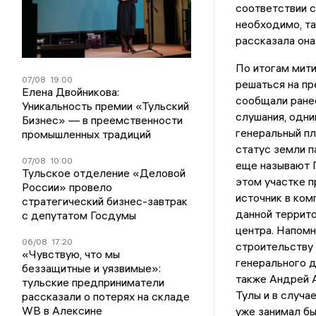
соответствии с
необходимо, та
рассказала она
По итогам мити
07/08
19:00
решаться на пр
Елена Двойникова:
сообщали ранее
Уникальность премии «Тульский
слушания, одни
Бизнес» — в преемственности
генеральный пл
промышленных традиций
статус земли п
07/08
10:00
еще называют 
Тульское отделение «Деловой
этом участке п
России» провело
источник в ком
стратегический бизнес-завтрак
данной террито
с депутатом Госдумы
центра. Напомн
06/08
17:20
строительству
«Чувствую, что мы
генерального д
беззащитные и уязвимые»:
также Андрей А
тульские предприниматели
Тулы и в случа
рассказали о потерях на складе
WB в Алексине
уже занимал бы