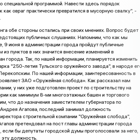
о специальной программой. Навести здесь порядок
к как овраг практически превратился в мусорную свалку", -
.
нга обе стороны остались при своих мнениях. Вопрос будет
едстоящих публичных слушаниях. Напомним, что как мы
, 9 июня в администрации города пройдут публичные
м из пунктов в них значится внесение изменений в
ан города. Так, по нашей информации, планируется изменить
арка "250-летия Тульского оружейного завода", в народе ег
Перекопским. По нашей информации, заинтересованность в
роявляет ЗАО «Оружейная слобода». Как рассказал нам
пании, у них уже подготовлен проект по строительству на
рии как минимум 8-ми многоэтажных башен и торгового
им, что до назначения заместителем губернатора по
 Андрея Агапова, последний занимал должность
иректора строительной компании "Оружейная слобода",
гапов претендовал на пост главы администрации города
е, если бы депутаты городской думы проголосовали за него,
 эту должность.