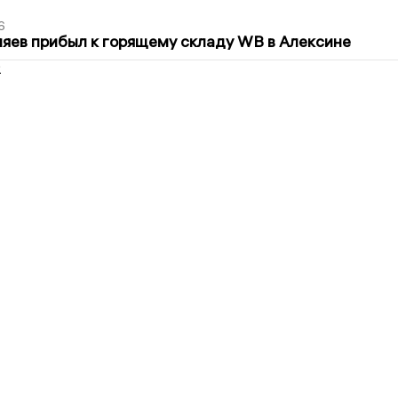
6
яев прибыл к горящему складу WB в Алексине
2