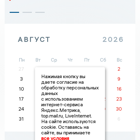
АВГУСТ
2026
Пн
Вт
Ср
Чт
Пт
Сб
Вс
27
28
29
30
31
1
2
Нажимая кнопку вы
3
4
5
6
7
8
9
даете согласие на
обработку персональных
10
11
12
13
14
15
16
данных
с использованием
17
18
19
20
21
22
23
интернет-сервиса
24
25
26
27
28
29
30
Яндекс.Метрика,
top.mail.ru, LiveInternet.
31
1
2
3
4
5
6
На сайте используются
cookie. Оставаясь на
сайте, вы принимаете
все условия