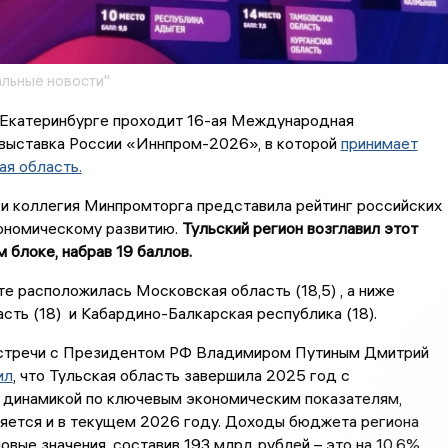
льные новости"
в Екатеринбурге проходит 16-ая Международная
выставка России «Иннпром-2026», в которой
принимает
ая область.
ки коллегия Минпромторга представила рейтинг российских
ономическому развитию.
Тульский регион возглавил этот
м блоке, набрав 19 баллов.
е расположилась Московская область (18,5) , а ниже
сть (18) и Кабардино-Балкарская республика (18).
встречи с Президентом РФ Владимиром Путиным Дмитрий
ил
, что Тульская область завершила 2025 год с
 динамикой по ключевым экономическим показателям,
няется и в текущем 2026 году. Доходы бюджета региона
овые значения, составив 193 млрд рублей – это на 10,6%