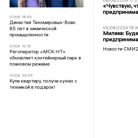
06/08/2026 17:2
«Чувствую, ч
предпринимат
07/08
18:45
Династия Тихомировых-Вовк:
05/08/2026 18:3
85 лет в химической
Миляев: Буде
промышленности
предпринима
07/08
10:15
Новости СМИ
Регоператор «МСК-НТ»
обновляет контейнерный парк в
плановом режиме
07/08
09:05
Купи квартиру, получи кухню с
техникой в подарок!