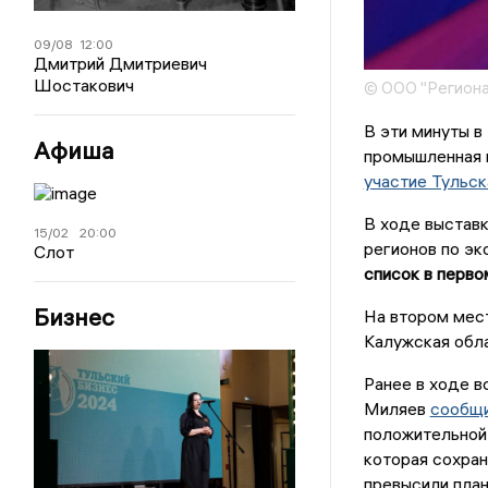
09/08
12:00
Дмитрий Дмитриевич
Шостакович
© ООО "Региона
В эти минуты 
Афиша
промышленная 
участие Тульск
В ходе выстав
15/02
20:00
регионов по эк
Слот
список в перво
Бизнес
На втором мест
Калужская обла
Ранее в ходе 
Миляев
сообщ
положительной
которая сохра
превысили план