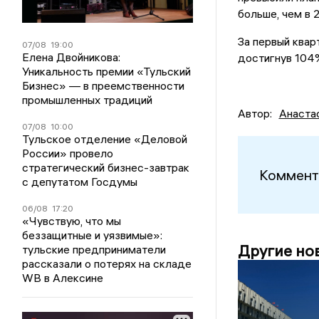
больше, чем в 
За первый ква
07/08
19:00
Елена Двойникова:
достигнув 104%
Уникальность премии «Тульский
Бизнес» — в преемственности
промышленных традиций
Автор:
Анаста
07/08
10:00
Тульское отделение «Деловой
России» провело
стратегический бизнес-завтрак
Коммент
с депутатом Госдумы
06/08
17:20
«Чувствую, что мы
беззащитные и уязвимые»:
Другие но
тульские предприниматели
рассказали о потерях на складе
WB в Алексине