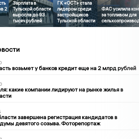
сть
Зарплата в
ГК «ОСТ» стала
ов 2
Тульской области
лидером среди
ФАС усилила кон
выросла до 93
застройщиков
за топливом для
тысяч рублей
Тульской области
сельхозпроизво
овости
0
асть возьмет у банков кредит еще на 2 млрд рублей
0
ля: какие компании лидируют на рынке жилья в
асти
5
бласти завершена регистрация кандидатов в
думы девятого созыва. Фоторепортаж