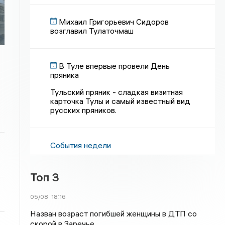
Михаил Григорьевич Сидоров
возглавил Тулаточмаш
В Туле впервые провели День
пряника
Тульский пряник - сладкая визитная
карточка Тулы и самый известный вид
русских пряников.
События недели
Топ 3
05/08
18:16
Назван возраст погибшей женщины в ДТП со
скорой в Заречье