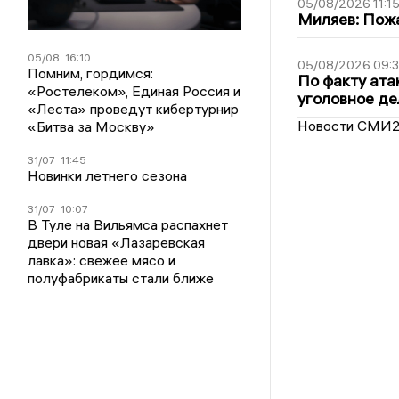
05/08/2026 11:1
Миляев: Пожа
05/08
16:10
05/08/2026 09:3
Помним, гордимся:
По факту ата
«Ростелеком», Единая Россия и
уголовное де
«Леста» проведут кибертурнир
Новости СМИ
«Битва за Москву»
31/07
11:45
Новинки летнего сезона
31/07
10:07
В Туле на Вильямса распахнет
двери новая «Лазаревская
лавка»: свежее мясо и
полуфабрикаты стали ближе