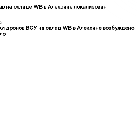
5
р на складе WB в Алексине локализован
3
ки дронов ВСУ на склад WB в Алексине возбуждено
ло
2