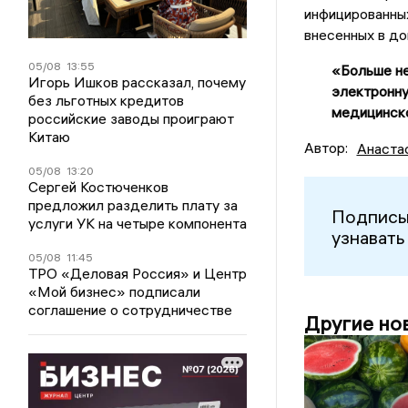
инфицированных
внесенных в д
05/08
13:55
«Больше не
Игорь Ишков рассказал, почему
электронну
без льготных кредитов
медицинск
российские заводы проиграют
Китаю
Автор:
Анаста
05/08
13:20
Сергей Костюченков
предложил разделить плату за
Подписы
услуги УК на четыре компонента
узнавать
05/08
11:45
ТРО «Деловая Россия» и Центр
«Мой бизнес» подписали
соглашение о сотрудничестве
Другие но