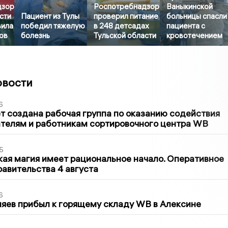
дзор
Роспотребнадзор
Ваныкинской
сти
Пациент из Тулы
проверил питание
больницы спасли
вила
победил тяжелую
в 248 детсадах
пациента с
ов
болезнь
Тульской области
кровотечением
овости
6
т создана рабочая группа по оказанию содействия
телям и работникам сортировочного центра WB
5
кая магия имеет рациональное начало. Оперативное
авительства 4 августа
6
яев прибыл к горящему складу WB в Алексине