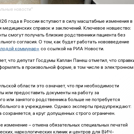
льные новости"
026 года в России вступают в силу масштабные изменения в
 медицинских справок и заключений. Ключевое новшество:
ты смогут получать близкие родственники пациента без
льного согласия. О том, как будет работать нововведение
лодой коммунар»
со ссылкой на РИА Новости.
ет, что депутат Госдумы Каплан Панеш отметил, что справк
ормлять в произвольной форме, в том числе в электронном
льской области это означает, что при необходимости
ы или предоставить документы на работу за
го или занятого родственника больше не потребуется
 больного в учреждение. Однако эксперты предупреждают:
а сохраняется, а круг допущенных строго ограничен.
е изменение – отмена обязательных специальных печатей
еских, наркологических клиник и центров для ВИЧ-