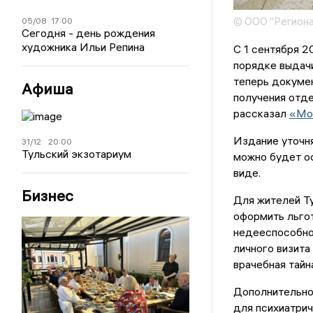
© ООО "Региона
05/08
17:00
Сегодня - день рождения
художника Ильи Репина
С 1 сентября 2
порядке выдачи
теперь докумен
Афиша
получения отде
рассказал
«Мо
Издание уточня
31/12
20:00
Тульский экзотариум
можно будет оф
виде.
Бизнес
Для жителей Ту
оформить льгот
недееспособно
личного визита
врачебная тайн
Дополнительно
для психиатрич