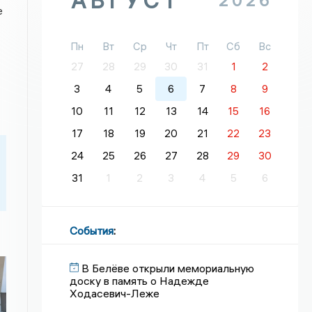
АВГУСТ
2026
е
Пн
Вт
Ср
Чт
Пт
Сб
Вс
27
28
29
30
31
1
2
3
4
5
6
7
8
9
10
11
12
13
14
15
16
17
18
19
20
21
22
23
24
25
26
27
28
29
30
31
1
2
3
4
5
6
События
:
В Белёве открыли мемориальную
доску в память о Надежде
Ходасевич-Леже