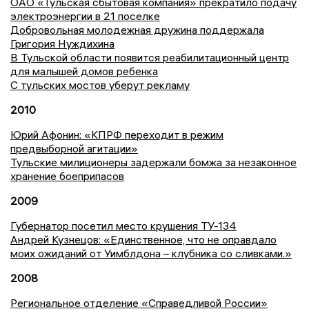
ОАО «Тульская сбытовая компания» прекратило подачу
электроэнергии в 21 поселке
Добровольная молодежная дружина поддержала
Григория Нуждихина
В Тульской области появится реабилитационный центр
для малышей домов ребенка
С тульских мостов уберут рекламу
2010
Юрий Афонин: «КПРФ переходит в режим
предвыборной агитации»
Тульские милиционеры задержали бомжа за незаконное
хранение боеприпасов
2009
Губернатор посетил место крушения ТУ-134
Андрей Кузнецов: «Единственное, что не оправдало
моих ожиданий от Уимблдона – клубника со сливками.»
2008
Региональное отделение «Справедливой России»