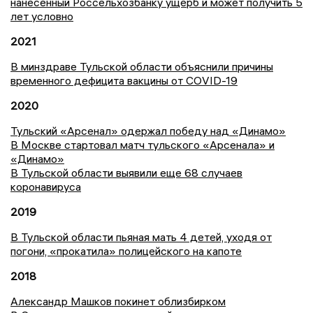
нанесенный Россельхозбанку ущерб и может получить 5
лет условно
2021
В минздраве Тульской области объяснили причины
временного дефицита вакцины от COVID-19
2020
Тульский «Арсенал» одержал победу над «Динамо»
В Москве стартовал матч тульского «Арсенала» и
«Динамо»
В Тульской области выявили еще 68 случаев
коронавируса
2019
В Тульской области пьяная мать 4 детей, уходя от
погони, «прокатила» полицейского на капоте
2018
Александр Машков покинет облизбирком