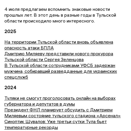
4 июля предлагаем вспомнить знаковые новости
прошлых лет. В этот день в разные годы в Тульской
области происходило много интересного.
2025
На территории Тульской области вновь объявлена
опасность атаки БПЛА
Дмитрию Миляеву представили нового прокурора
Тульской области Сергея Зеленцова
В Тульской области сотрудниками УФСБ задержан
мужчина, собиравший разведданные для украинских
спецслужб
2024
Туляки не смогут проголосовать онлайн на выборах
губернатора и депутатов в думы
Президент ФНЛ планирует обсудить с Дмитрием
Миляевым состояние тульского стадиона «Арсенал»
Синоптик Шувалов: Уже третьи сутки Тула бьет
температурные рекорды