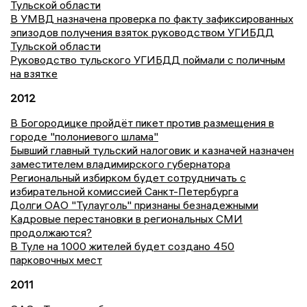
Тульской области
В УМВД назначена проверка по факту зафиксированных
эпизодов получения взяток руководством УГИБДД
Тульской области
Руководство тульского УГИБДД поймали с поличным
на взятке
2012
В Богородицке пройдёт пикет против размещения в
городе "полониевого шлама"
Бывший главный тульский налоговик и казначей назначен
заместителем владимирского губернатора
Региональный избирком будет сотрудничать с
избирательной комиссией Санкт-Петербурга
Долги ОАО "Тулауголь" признаны безнадежными
Кадровые перестановки в региональных СМИ
продолжаются?
В Туле на 1000 жителей будет создано 450
парковочных мест
2011