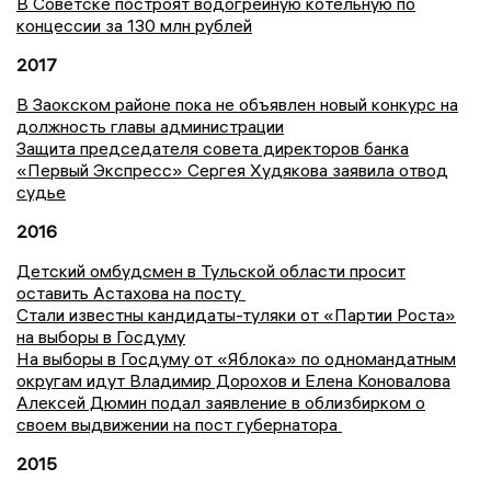
В Советске построят водогрейную котельную по
концессии за 130 млн рублей
2017
В Заокском районе пока не объявлен новый конкурс на
должность главы администрации
Защита председателя совета директоров банка
«Первый Экспресс» Сергея Худякова заявила отвод
судье
2016
Детский омбудсмен в Тульской области просит
оставить Астахова на посту
Стали известны кандидаты-туляки от «Партии Роста»
на выборы в Госдуму
На выборы в Госдуму от «Яблока» по одномандатным
округам идут Владимир Дорохов и Елена Коновалова
Алексей Дюмин подал заявление в облизбирком о
своем выдвижении на пост губернатора
2015