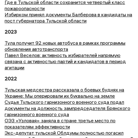
Где в Тульской области сохранится четвертый класс
пожароопасности
Избирком принял документы Балберова в кандидаты на
пост губернатора Тульской области
2023
Тула получит 92 новых автобуса в рамках программы
обновления автотранспорта
Павел Веселов: активность избирателей напрямую
связана с активностью партий и кандидатов в период
агитации
2022
Тульская медсестра рассказала о боевых буднях на
Украине: Мы оперировали их буквально на земле
Судья Тульского гарнизонного военного суда подал
документы на должность зампредседателя Брянского
гарнизонного военного суда
ОЭЗ «Узловая» заняла в стране третье место по
показателям эффективности
Экс-депутат тульской Облдумы полностью погасил