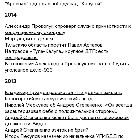
"Арсенал" одержал победу над "Калугой"
2014
Александр Прокопук опроверг слухи о причастности к
коррупционному скандалу
Мэр уходит с делом
Тульскую область посетит Павел Астахов
На трассе «Тула-Калуга» крупное ДТП: есть
пострадавшие
В отношении Александра Прокопука могут возбудить
уголовное дело-933
2013
Владимир Груздев рассказал, что должен закрыть
Косогорский металлургический завод
Николай Меркулов об Андрее Степаненко: «Он всегда
характеризовал себя с положительной стороны»
Андрей Степаненко может быть уволен с занимаемой
должности. Видео
Андрей Степаненко взяток не брал?
Игорь Пекулов назначен ио начальника УГИБДД по