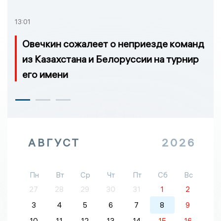
13:01
Овечкин сожалеет о неприезде команд
из Казахстана и Белоруссии на турнир
его имени
АВГУСТ
2026
Пн
Вт
Ср
Чт
Пт
Сб
Вс
27
28
29
30
31
1
2
3
4
5
6
7
8
9
10
11
12
13
14
15
16