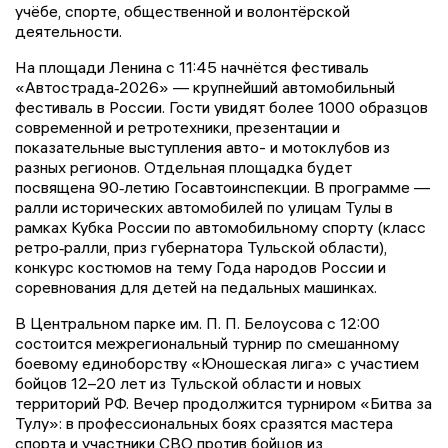
учёбе, спорте, общественной и волонтёрской
деятельности.
На площади Ленина с 11:45 начнётся фестиваль
«Автострада‑2026» — крупнейший автомобильный
фестиваль в России. Гости увидят более 1000 образцов
современной и ретротехники, презентации и
показательные выступления авто- и мотоклубов из
разных регионов. Отдельная площадка будет
посвящена 90‑летию Госавтоинспекции. В программе —
ралли исторических автомобилей по улицам Тулы в
рамках Кубка России по автомобильному спорту (класс
ретро‑ралли, приз губернатора Тульской области),
конкурс костюмов на тему Года народов России и
соревнования для детей на педальных машинках.
В Центральном парке им. П. П. Белоусова с 12:00
состоится межрегиональный турнир по смешанному
боевому единоборству «Юношеская лига» с участием
бойцов 12–20 лет из Тульской области и новых
территорий РФ. Вечер продолжится турниром «Битва за
Тулу»: в профессиональных боях сразятся мастера
спорта и участники СВО против бойцов из