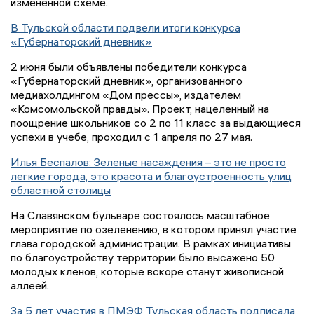
измененной схеме.
В Тульской области подвели итоги конкурса
«Губернаторский дневник»
2 июня были объявлены победители конкурса
«Губернаторский дневник», организованного
медиахолдингом «Дом прессы», издателем
«Комсомольской правды». Проект, нацеленный на
поощрение школьников со 2 по 11 класс за выдающиеся
успехи в учебе, проходил с 1 апреля по 27 мая.
Илья Беспалов: Зеленые насаждения – это не просто
легкие города, это красота и благоустроенность улиц
областной столицы
На Славянском бульваре состоялось масштабное
мероприятие по озеленению, в котором принял участие
глава городской администрации. В рамках инициативы
по благоустройству территории было высажено 50
молодых кленов, которые вскоре станут живописной
аллеей.
За 5 лет участия в ПМЭФ Тульская область подписала