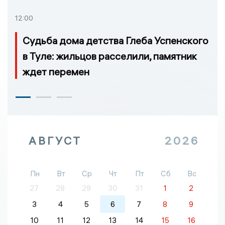
12:00
Судьба дома детства Глеба Успенского
в Туле: жильцов расселили, памятник
ждет перемен
АВГУСТ
2026
Пн
Вт
Ср
Чт
Пт
Сб
Вс
27
28
29
30
31
1
2
3
4
5
6
7
8
9
10
11
12
13
14
15
16