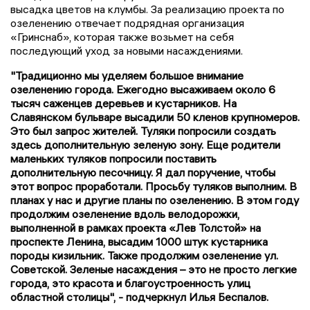
высадка цветов на клумбы. За реализацию проекта по
озеленению отвечает подрядная организация
«Гринснаб», которая также возьмет на себя
последующий уход за новыми насаждениями.
"Традиционно мы уделяем большое внимание
озеленению города. Ежегодно высаживаем около 6
тысяч саженцев деревьев и кустарников. На
Славянском бульваре высадили 50 кленов крупномеров.
Это был запрос жителей. Туляки попросили создать
здесь дополнительную зеленую зону. Еще родители
маленьких туляков попросили поставить
дополнительную песочницу. Я дал поручение, чтобы
этот вопрос проработали. Просьбу туляков выполним. В
планах у нас и другие планы по озеленению. В этом году
продолжим озеленение вдоль велодорожки,
выполненной в рамках проекта «Лев Толстой» на
проспекте Ленина, высадим 1000 штук кустарника
породы кизильник. Также продолжим озеленение ул.
Советской. Зеленые насаждения – это не просто легкие
города, это красота и благоустроенность улиц
областной столицы", - подчеркнул Илья Беспалов.