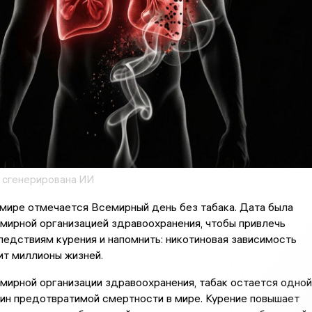
 сгенерирована ИИ
 мире отмечается Всемирный день без табака. Дата была
мирной организацией здравоохранения, чтобы привлечь
ледствиям курения и напомнить: никотиновая зависимость
ит миллионы жизней.
ирной организации здравоохранения, табак остается одной
чин предотвратимой смертности в мире. Курение повышает