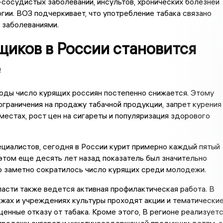
сосудистых заболеваний, инсультов, хронических болезней
огии. ВОЗ подчеркивает, что употребление табака связано
 заболеваниями.
щиков в России становится
е
оды число курящих россиян постепенно снижается. Этому
граничения на продажу табачной продукции, запрет курения
естах, рост цен на сигареты и популяризация здорового
циалистов, сегодня в России курит примерно каждый пятый
этом еще десять лет назад показатель был значительно
о заметно сократилось число курящих среди молодежи.
асти также ведется активная профилактическая работа. В
жах и учреждениях культуры проходят акции и тематически
щенные отказу от табака. Кроме этого, В регионе реализует
продажи сигарет и никотиносодержащей продукции детям, а