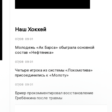
Наш Хоккей
07/08
09:01
Молодежь «Ак Барса» обыграла основной
состав «Нефтяника»
07/08
09:01
Четыре игрока из системы «Локомотива»
присоединились к «Молоту»
07/08
09:01
Бриер прокомментировал восстановление
Гребёнкина после травмы