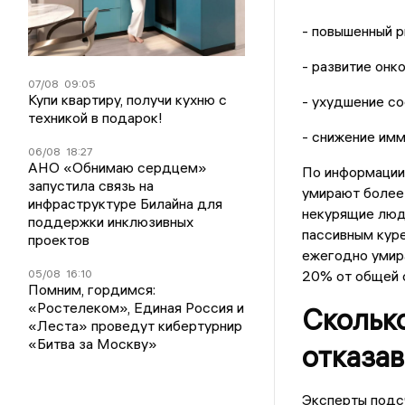
- повышенный р
- развитие онк
07/08
09:05
Купи квартиру, получи кухню с
- ухудшение со
техникой в подарок!
- снижение имм
06/08
18:27
АНО «Обнимаю сердцем»
По информации 
запустила связь на
умирают более 
инфраструктуре Билайна для
некурящие люди
поддержки инклюзивных
пассивным куре
проектов
ежегодно умира
20% от общей с
05/08
16:10
Помним, гордимся:
«Ростелеком», Единая Россия и
Скольк
«Леста» проведут кибертурнир
«Битва за Москву»
отказав
Эксперты подсч