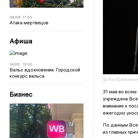
06/08
17:00
Атака мертвецов
Афиша
14/05
13:00
Вальс вдохновения. Городской
конкурс вальса
© Изображение
31 мая во всем
Бизнес
учреждена Все
внимание к пос
ежегодно унос
По данным Всем
из главных при