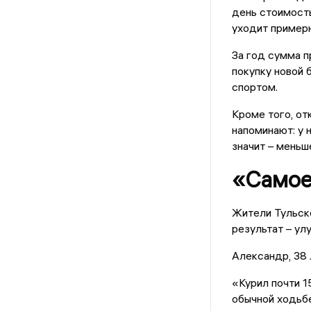
день стоимость
уходит примерн
За год сумма п
покупку новой 
спортом.
Кроме того, от
напоминают: у 
значит – меньш
«Самое
Жители Тульско
результат – ул
Александр, 38 
«Курил почти 1
обычной ходьбе