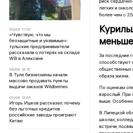
риск сердечно-
легких и онкол
более чем с 25
Куриль
06/08
17:20
«Чувствую, что мы
меньш
беззащитные и уязвимые»:
тульские предприниматели
рассказали о потерях на складе
За последние г
WB в Алексине
способствуют о
общественных м
06/08
16:15
В Туле бизнесмены начали
образа жизни.
массово продавать пункты
выдачи заказов Wildberries
По оценкам спе
взрослый. При 
05/08
13:55
выше. Особенн
Игорь Ишков рассказал, почему
без льготных кредитов
В Липецкой обл
российские заводы проиграют
школах, коллед
Китаю
встречи, посвя
проект против 