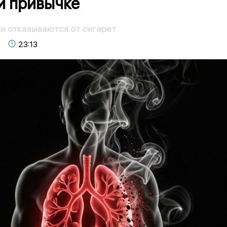
й привычке
и отказываются от сигарет
23:13