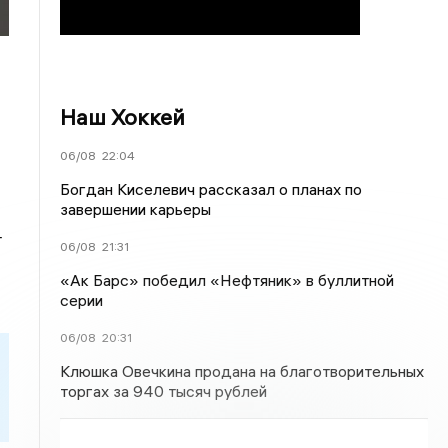
Наш Хоккей
06/08
22:04
Богдан Киселевич рассказал о планах по
завершении карьеры
т
06/08
21:31
«Ак Барс» победил «Нефтяник» в буллитной
серии
06/08
20:31
Клюшка Овечкина продана на благотворительных
торгах за 940 тысяч рублей