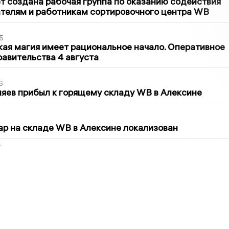
т создана рабочая группа по оказанию содействия
телям и работникам сортировочного центра WB
5
кая магия имеет рациональное начало. Оперативное
авительства 4 августа
6
яев прибыл к горящему складу WB в Алексине
5
р на складе WB в Алексине локализован
2