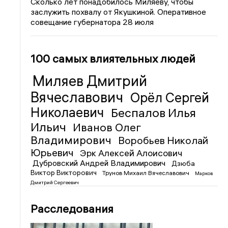
Сколько лет понадобилось Миляеву, чтобы
заслужить похвалу от Якушкиной. Оперативное
совещание губернатора 28 июля
100 самых влиятельных людей
Миляев Дмитрий
Вячеславович
Орёл Сергей
Николаевич
Беспалов Илья
Ильич
Иванов Олег
Владимирович
Воробьев Николай
Юрьевич
Эрк Алексей Алоисович
Дубровский Андрей Владимирович
Дзюба
Виктор Викторович
Трунов Михаил Вячеславович
Марков
Дмитрий Сергеевич
Расследования