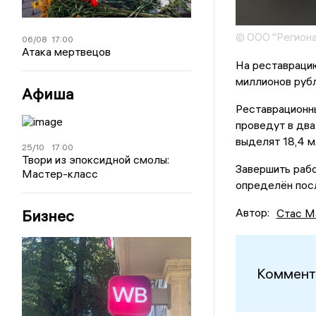
© ООО "Региона
06/08
17:00
Атака мертвецов
На реставраци
миллионов рубл
Афиша
Реставрационн
проведут в два
выделят 18,4 мл
25/10
17:00
Твори из эпоксидной смолы:
Завершить раб
Мастер-класс
определён посл
Автор:
Стас М
Бизнес
Коммент