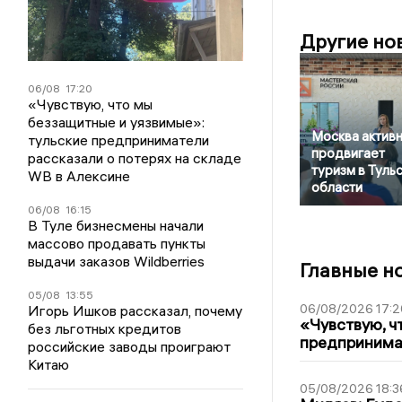
Другие но
06/08
17:20
«Чувствую, что мы
беззащитные и уязвимые»:
Москва актив
тульские предприниматели
продвигает
рассказали о потерях на складе
туризм в Туль
WB в Алексине
области
06/08
16:15
В Туле бизнесмены начали
массово продавать пункты
выдачи заказов Wildberries
Главные н
05/08
13:55
06/08/2026 17:2
Игорь Ишков рассказал, почему
«Чувствую, ч
без льготных кредитов
предпринимат
российские заводы проиграют
Китаю
05/08/2026 18:3