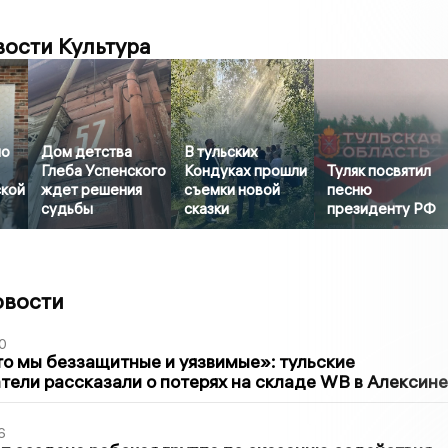
вости Культура
но
Дом детства
В тульских
Глеба Успенского
Кондуках прошли
Туляк посвятил
ской
ждет решения
съемки новой
песню
судьбы
сказки
президенту РФ
овости
0
то мы беззащитные и уязвимые»: тульские
ели рассказали о потерях на складе WB в Алексине
6