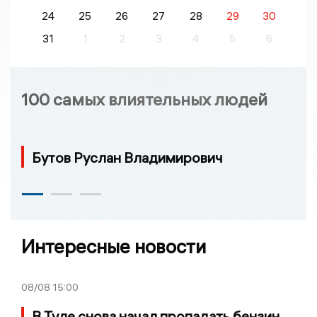
24
25
26
27
28
29
30
31
1
2
3
4
5
6
100 самых влиятельных людей
Бутов Руслан Владимирович
Интересные новости
08/08
15:00
В Туле снова начал пропадать бензин