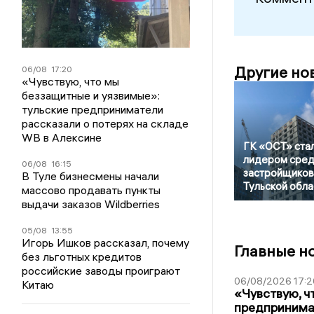
Другие но
06/08
17:20
«Чувствую, что мы
беззащитные и уязвимые»:
тульские предприниматели
рассказали о потерях на складе
WB в Алексине
ГК «ОСТ» ста
лидером сре
06/08
16:15
застройщиков
В Туле бизнесмены начали
Тульской обла
массово продавать пункты
выдачи заказов Wildberries
05/08
13:55
Игорь Ишков рассказал, почему
Главные н
без льготных кредитов
российские заводы проиграют
06/08/2026 17:2
Китаю
«Чувствую, ч
предпринимат