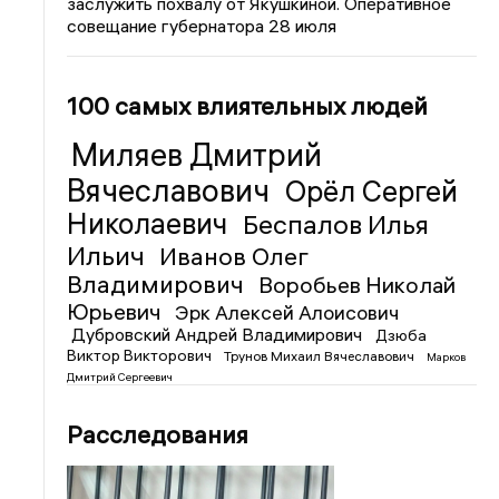
заслужить похвалу от Якушкиной. Оперативное
совещание губернатора 28 июля
100 самых влиятельных людей
Миляев Дмитрий
Вячеславович
Орёл Сергей
Николаевич
Беспалов Илья
Ильич
Иванов Олег
Владимирович
Воробьев Николай
Юрьевич
Эрк Алексей Алоисович
Дубровский Андрей Владимирович
Дзюба
Виктор Викторович
Трунов Михаил Вячеславович
Марков
Дмитрий Сергеевич
Расследования