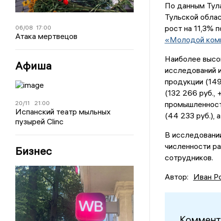
По данным Тула
Тульской облас
рост на 11,3% 
06/08
17:00
Атака мертвецов
«Молодой ком
Наиболее высо
Афиша
исследований и
продукции (149
(132 266 руб.,
промышленности
20/11
21:00
Испанский театр мыльных
(44 233 руб.),
пузырей Clinc
В исследовани
численности р
Бизнес
сотрудников.
Автор:
Иван Р
Коммент