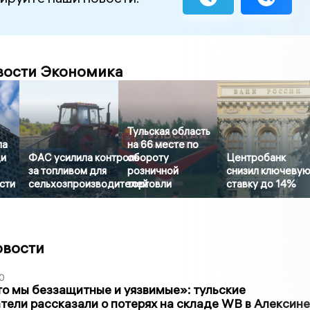
вости Экономика
Тульская область
ла
на 66 месте по
ди
ФАС усилила контроль
обороту
Центробанк
за топливом для
розничной
снизил ключеву
сти
сельхозпроизводителей
торговли
ставку до 14%
овости
0
то мы беззащитные и уязвимые»: тульские
ели рассказали о потерях на складе WB в Алексине