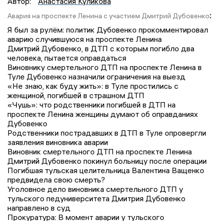
Автор:
Анастасия Куликова
:
Авария на проспекте Ленина с участием Дмитрий Дубовенко
Я был за рулём: политик Дубовенко прокомментировал
аварию случившуюся на проспекте Ленина
Дмитрий Дубовенко, в ДТП с которым погибло два
человека, пытается оправдаться
Виновнику смертельного ДТП на проспекте Ленина в
Туле Дубовенко назначили ограничения на выезд
«Не знаю, как буду жить»: в Туле простились с
женщиной, погибшей в страшном ДТП
«Чушь»: что родственники погибшей в ДТП на
проспекте Ленина женщины думают об оправданиях
Дубовенко
Родственники пострадавших в ДТП в Туле опровергли
заявления виновника аварии
Виновник смертельного ДТП на проспекте Ленина
Дмитрий Дубовенко покинул больницу после операции
Погибшая тульская целительница Валентина Ващенко
предвидела свою смерть?
Уголовное дело виновника смертельного ДТП у
тульского педуниверситета Дмитрия Дубовенко
направлено в суд
Прокуратура: В момент аварии у тульского