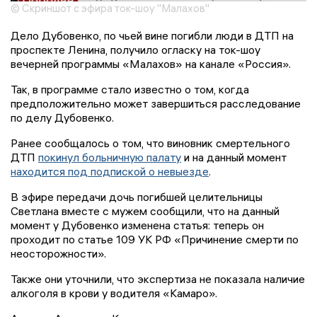
© Скриншот с эфира ток-шоу "Малахов"
Дело Дубовенко, по чьей вине погибли люди в ДТП на
проспекте Ленина, получило огласку на ток-шоу
вечерней программы «Малахов» на канале «Россия».
Так, в программе стало известно о том, когда
предположительно может завершиться расследование
по делу Дубовенко.
Ранее сообщалось о том, что виновник смертельного
ДТП
покинул больничную палату
и на данный момент
находится под подпиской о невыезде
.
В эфире передачи дочь погибшей целительницы
Светлана вместе с мужем сообщили, что на данный
момент у Дубовенко изменена статья: теперь он
проходит по статье 109 УК РФ «Причинение смерти по
неосторожности».
Также они уточнили, что экспертиза не показала наличие
алкоголя в крови у водителя «Камаро».