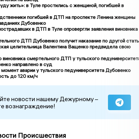
буду жить»: в Туле простились с женщиной, погибшей в
одственники погибшей в ДТП на проспекте Ленина женщины
авданиях Дубовенко
острадавших в ДТП в Туле опровергли заявления виновника
ельного ДТП Дубовенко получит наказание по другой стат
ская целительница Валентина Ващенко предвидела свою
о виновника смертельного ДТП у тульского педуниверситет
енко направлено в суд
 момент аварии у тульского педуниверситета Дубовенко
сть до 120 км/ч
йте новости нашему Дежурному –
е вознаграждение!
вости Происшествия