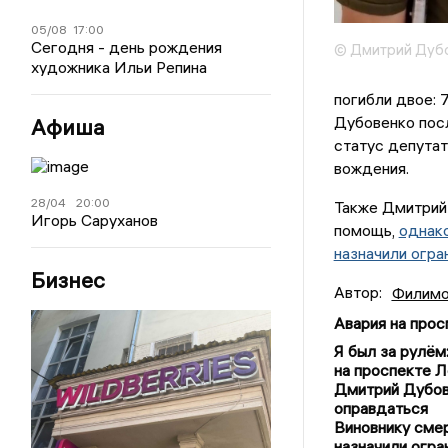
05/08
17:00
Сегодня - день рождения
© Дмитрий Дубо
художника Ильи Репина
погибли двое: 
Дубовенко пос
Афиша
статус депутат
вождения.
28/04
20:00
Также Дмитрий
Игорь Саруханов
помощь,
однако
назначили огра
Бизнес
Автор:
Филимо
Авария на про
Я был за рулё
на проспекте Л
Дмитрий Дубове
оправдаться
Виновнику сме
назначили огра