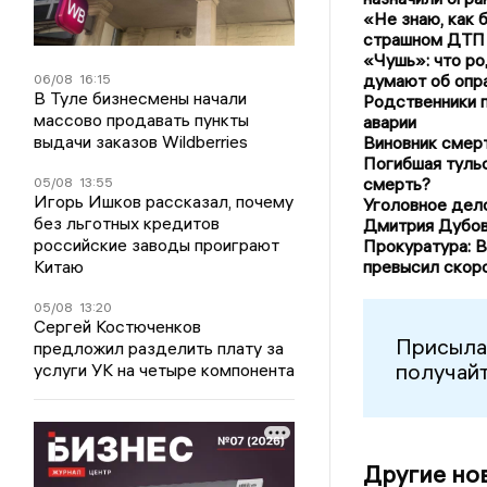
«Не знаю, как 
страшном ДТП
«Чушь»: что р
думают об опр
06/08
16:15
В Туле бизнесмены начали
Родственники п
массово продавать пункты
аварии
выдачи заказов Wildberries
Виновник смерт
Погибшая туль
смерть?
05/08
13:55
Игорь Ишков рассказал, почему
Уголовное дел
без льготных кредитов
Дмитрия Дубов
российские заводы проиграют
Прокуратура: В
Китаю
превысил скоро
05/08
13:20
Сергей Костюченков
Присыла
предложил разделить плату за
получайт
услуги УК на четыре компонента
Другие но