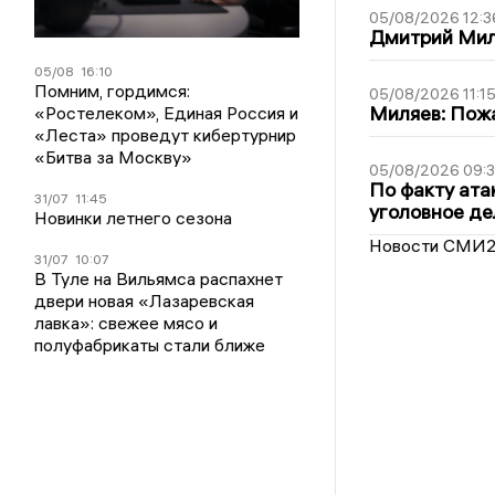
05/08/2026 12:3
Дмитрий Мил
05/08
16:10
Помним, гордимся:
05/08/2026 11:1
Миляев: Пожа
«Ростелеком», Единая Россия и
«Леста» проведут кибертурнир
«Битва за Москву»
05/08/2026 09:3
По факту ата
31/07
11:45
уголовное де
Новинки летнего сезона
Новости СМИ
31/07
10:07
В Туле на Вильямса распахнет
двери новая «Лазаревская
лавка»: свежее мясо и
полуфабрикаты стали ближе