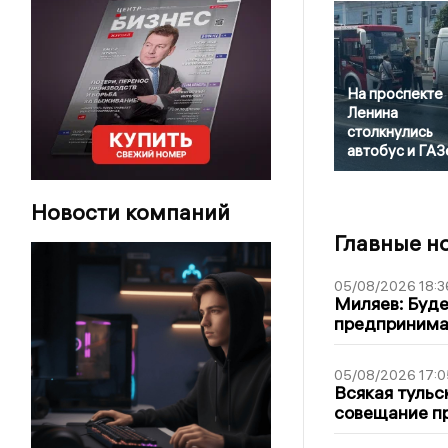
На проспекте
Ленина
столкнулись
автобус и ГАЗ
Новости компаний
Главные н
05/08/2026 18:3
Миляев: Буде
предпринима
05/08/2026 17:0
Всякая тульс
совещание пр