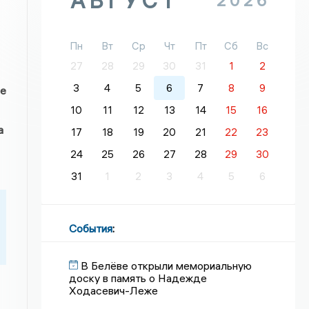
АВГУСТ
2026
Пн
Вт
Ср
Чт
Пт
Сб
Вс
27
28
29
30
31
1
2
3
4
5
6
7
8
9
ье
10
11
12
13
14
15
16
а
17
18
19
20
21
22
23
24
25
26
27
28
29
30
31
1
2
3
4
5
6
События
:
В Белёве открыли мемориальную
доску в память о Надежде
Ходасевич-Леже