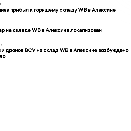
6
яев прибыл к горящему складу WB в Алексине
5
р на складе WB в Алексине локализован
3
ки дронов ВСУ на склад WB в Алексине возбуждено
ло
2