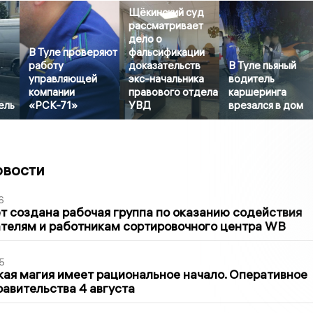
Щёкинский суд
рассматривает
дело о
В Туле проверяют
фальсификации
работу
доказательств
В Туле пьяный
управляющей
экс-начальника
водитель
компании
правового отдела
каршеринга
ель
«РСК-71»
УВД
врезался в дом
овости
6
т создана рабочая группа по оказанию содействия
телям и работникам сортировочного центра WB
5
кая магия имеет рациональное начало. Оперативное
авительства 4 августа