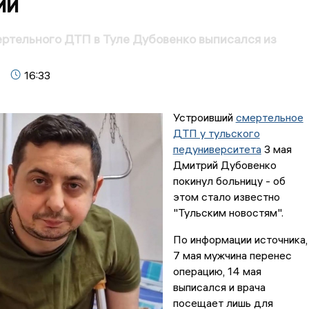
ии
ртельного ДТП в Туле Дубовенко выписался из
16:33
Устроивший
смертельное
ДТП у тульского
педуниверситета
3 мая
Дмитрий Дубовенко
покинул больницу - об
этом стало известно
"Тульским новостям".
По информации источника,
7 мая мужчина перенес
операцию, 14 мая
выписался и врача
посещает лишь для