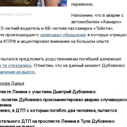
перевязок.
венко, соцсети
Напомним, что в аварии с
автомобилем «Камаро»
73-летний водитель и 68-летняя пассажирка «Тойота».
ле произошедшего
записывал обращения,
в которых отрицал
а КПРФ и акцентировал внимание на большом опыте
 пытался предложить родственникам погибшей денежную
 те отказались
. Отметим, что на данный момент Дубовенко
ничения на выезд.
нова Дарья
спекте Ленина с участием Дмитрий Дубовенко
:
м: политик Дубовенко прокомментировал аварию случившуюс
енина
нко, в ДТП с которым погибло два человека, пытается
ртельного ДТП на проспекте Ленина в Туле Дубовенко
ничения на выезд