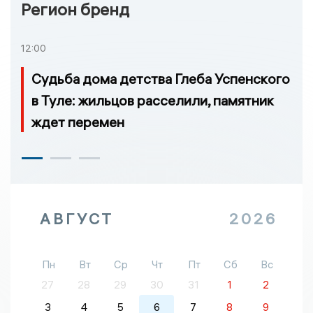
Регион бренд
12:00
Судьба дома детства Глеба Успенского
в Туле: жильцов расселили, памятник
ждет перемен
АВГУСТ
2026
Пн
Вт
Ср
Чт
Пт
Сб
Вс
27
28
29
30
31
1
2
3
4
5
6
7
8
9