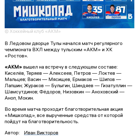
© Хоккейный клуб «АКМ»
В Ледовом дворце Тулы начался матч регулярного
чемпионата ВХЛ между тульским «АКМ» и ХК
«Ростов».
«АКМ»
вышел на встречу в следующем составе:
Киселёв, Теряев — Алексеев, Петров — Локтев —
Мальцев; Васин — Мясищев, Ермаков — Шипов —
Лапшин; Жураков — Булыгин, Шиндяев — Гизатуллин —
Шамсутдинов; Фёдоров, Низовкин — Аноховский —
Аноп, Мокин.
Во время матча проходит благотворительная акция
«Мишкопад», все вырученные средства от которой
пойдут на благотворительность.
Автор:
Иван Викторов