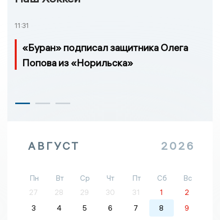
11:31
«Буран» подписал защитника Олега
Попова из «Норильска»
АВГУСТ
2026
Пн
Вт
Ср
Чт
Пт
Сб
Вс
27
28
29
30
31
1
2
3
4
5
6
7
8
9