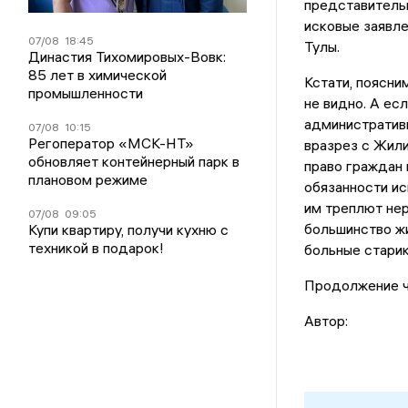
представительн
исковые заявле
07/08
18:45
Тулы.
Династия Тихомировых-Вовк:
85 лет в химической
Кстати, поясним
промышленности
не видно. А ес
административн
07/08
10:15
Регоператор «МСК-НТ»
вразрез с Жил
обновляет контейнерный парк в
право граждан
плановом режиме
обязанности ис
им треплют не
07/08
09:05
большинство ж
Купи квартиру, получи кухню с
техникой в подарок!
больные старик
Продолжение 
Автор: