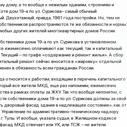
у дому, а то вообще к нежилым зданиям, строениям и
отя дом 19-а по ул. Сурикова– самый обычный
й. Двухэтажный, правда, 1961 года постройки. Но, тем не
собственников распространяются те же обязанности и нормы
а любых других жителей многоквартирных домов России.
обственники дома 19-а по ул. Сурикова в установленном
е ежемесячно оплачивают как текущий, так и капитальный
 Текущий – по графе «содержание и ремонт жилья». А сбор
итальный ремонт сейчас вносится в «жировку» отдельной
вменен в обязанность всем гражданам России.
а относится к работам, входящим в перечень капитального
оторый все жители МКД, еще раз напомним, ежемесячно
тва в рамках оплаты за ЖКУ. Так что вообще непонятно, с
сти собственники дома 19-а по ул. Сурикова должны за свой
ь дворовый фасад здания в надлежащее состояние», как от
я Управление по административно-техническому надзору
г. Тулы. И вообще, указала судья, в Жилищном кодексе
а фасад МКД отвечает или УК, или ТСЖ – не жители.