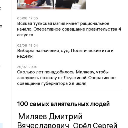
.
05/08
17:05
Всякая тульская магия имеет рациональное
го
начало. Оперативное совещание правительства 4
августа
02/08
19:04
Выборы, назначения, суд. Политические итоги
недели
о
29/07
20:10
Сколько лет понадобилось Миляеву, чтобы
заслужить похвалу от Якушкиной. Оперативное
совещание губернатора 28 июля
100 самых влиятельных людей
Миляев Дмитрий
Вячеславович
Орёл Сергей