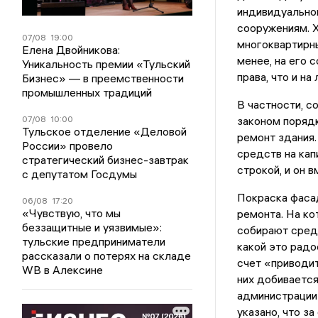
индивидуальном
сооружениям. Х
07/08
19:00
многоквартирны
Елена Двойникова:
менее, на его 
Уникальность премии «Тульский
права, что и н
Бизнес» — в преемственности
промышленных традиций
В частности, с
07/08
10:00
законом порядк
Тульское отделение «Деловой
ремонт здания.
России» провело
средств на кап
стратегический бизнес-завтрак
строкой, и он 
с депутатом Госдумы
Покраска фасад
06/08
17:20
«Чувствую, что мы
ремонта. На к
беззащитные и уязвимые»:
собирают средс
тульские предприниматели
какой это радо
рассказали о потерях на складе
счет «приводит
WB в Алексине
них добиваетс
администрации 
указано, что з