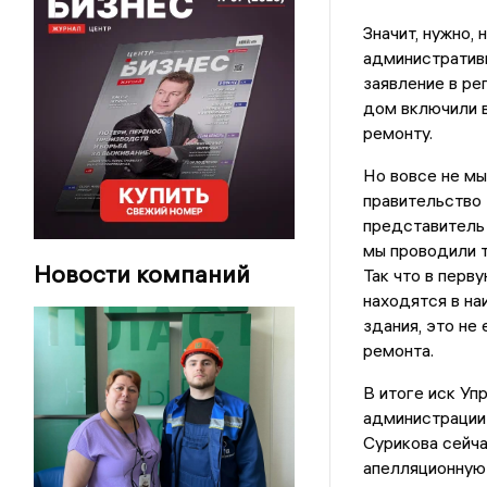
Значит, нужно,
административн
заявление в ре
дом включили 
ремонту.
Но вовсе не мы
правительство 
представитель 
мы проводили 
Новости компаний
Так что в перв
находятся в на
здания, это не
ремонта.
В итоге иск Уп
администрации 
Сурикова сейча
апелляционную