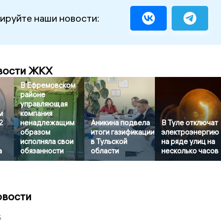
ируйте наши новости:
вости ЖКХ
В Ефремовском
районе
управляющая
м
компания
2
ненадлежащим
Аникина подвела
В Туле отключат
образом
итоги газификации
электроэнергию
исполняла свои
в Тульской
на ряде улиц на
а
обязанности
области
несколько часов
овости
5