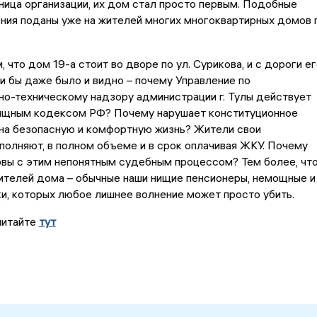
ица организации, их дом стал просто первым. Подобные
ния поданы уже на жителей многих многоквартирных домов г
, что дом 19-а стоит во дворе по ул. Сурикова, и с дороги е
ли бы даже было и видно – почему Управление по
о-техническому надзору администрации г. Тулы действует
ищным кодексом РФ? Почему нарушает конституционное
 на безопасную и комфортную жизнь? Жители свои
полняют, в полном объеме и в срок оплачивая ЖКУ. Почему
рвы с этим непонятным судебным процессом? Тем более, чт
ителей дома – обычные наши нищие пенсионеры, немощные и
и, которых любое лишнее волнение может просто убить.
читайте
тут