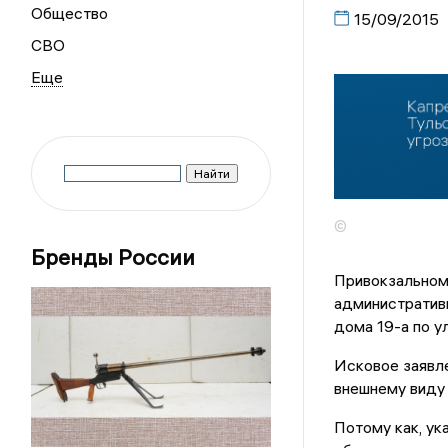
Общество
15/09/2015
СВО
©
Бренды России
Привокзальном 
административн
дома 19-а по ул
Исковое заявле
внешнему виду
Потому как, ук