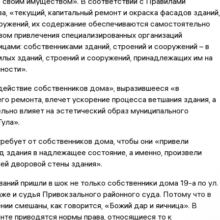
 своим имуществом». В соответствии с Правилами
а, «текущий, капитальный ремонт и окраска фасадов зданий,
оружений, их содержание обеспечиваются самостоятельно
вом привлечения специализированных организаций
ами: собственниками зданий, строений и сооружений – в
лых зданий, строений и сооружений, принадлежащих им на
ности».
действие собственников дома», выразившееся «в
го ремонта, влечет ускорение процесса ветшания здания, а
льно влияет на эстетический образ муниципального
Тула».
требует от собственников дома, чтобы они «привели
 здания в надлежащее состояние, а именно, произвели
ей дворовой стены здания».
ваний пришли в шок не только собственники дома 19-а по ул.
аже и судья Привокзального районного суда. Потому что в
нии смешаны, как говорится, «Божий дар и яичница». В
те приводятся нормы права, относящиеся то к