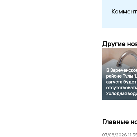
Коммент
Другие но
В Зареченско
районе Тулы 1
августа будет
отсутствовать
холодная вод
Главные н
07/08/2026 11:5