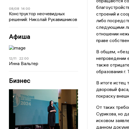
обращаются со
благоустройств
08/08
14:00
Конструктор неочевидных
строений и со
решений: Николай Рукавишников
либо посредст
следующими лиц
отношении нежи
Афиша
праве собствен
В общем, «без
непроведении е
12/11
22:00
Инна Вальтер
также отрицате
образования г. 
Бизнес
В итоге истец 
дворовый фасад
покраску внешн
От таких требо
Сурикова, но д
исковом заявле
данном докумен