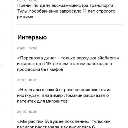
03/07
19:30
Прения по делу экс-замминистра транспорта
Тулы: гособвинение запросило 11 лет строгого
режима
Интервью
01/08
15:00
«Перевозка денег - только верхушка айсберга»:
инкассатор с 19-летнем стажем рассказал о
профессии без мифов
31/07
08:32
«Нелегалы в нашей стране не появляются из
ниоткуда»: Владимир Ломакин рассказал о
патентах для мигрантов
20/07
10:30
«Мы растим будущее поколение»: тульский
педагог рассказала, как выпустила 6