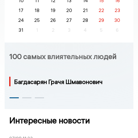
10
11
12
13
14
15
16
17
18
19
20
21
22
23
24
25
26
27
28
29
30
31
1
2
3
4
5
6
100 самых влиятельных людей
Багдасарян Грачя Шмавонович
Интересные новости