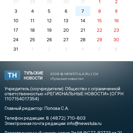
27
28
29
30
31
1
2
3
4
5
6
7
8
9
10
11
12
13
14
15
16
17
18
19
20
21
22
23
24
25
26
27
28
29
30
31
1
2
3
4
5
6
ТУЛЬСКИЕ
2008 © NEWSTULA.RU | СИ
НОВОСТИ
«Тульские новости»
Учредитель (соучредители): Общество с ограниченной
ответственностью «РЕГИОНАЛЬНЫЕ НОВОСТИ» (ОГРН
1107154017354)
Главный редактор: Попова С.А.
8 (4872) 710-803
Телефон редакции:
info@newstula.ru
Электронная почта редакции:
Регистрационный номер: серия Эл № ФС77-82723 от 21