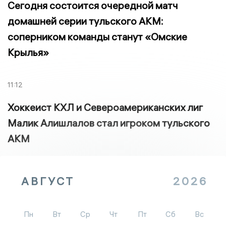
Сегодня состоится очередной матч
домашней серии тульского АКМ:
соперником команды станут «Омские
Крылья»
11:12
Хоккеист КХЛ и Североамериканских лиг
Малик Алишлалов стал игроком тульского
АКМ
АВГУСТ
2026
Пн
Вт
Ср
Чт
Пт
Сб
Вс