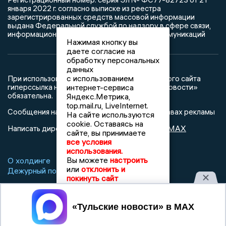
января 2022 г. согласно выписке из реестра
зарегистрированных средств массовой информации
выдана Федеральной службой по надзору в сфере связи,
информационных технологий и массовых коммуникаций
Нажимая кнопку вы
даете согласие на
обработку персональных
данных
с использованием
При использовании любого материала с данного сайта
интернет-сервиса
гиперссылка на Сетевое издание «Тульские новости»
обязательна.
Яндекс.Метрика,
top.mail.ru, LiveInternet.
Сообщения на сером фоне размещены на правах рекламы
На сайте используются
cookie. Оставаясь на
@mazov
MAX
Написать директору в телеграм
или
сайте, вы принимаете
все условия
использования.
Вы можете
настроить
О холдинге
Вакансии
Реклама
или
отклонить и
Дежурный по новостям
покинуть сайт
Принять
16+