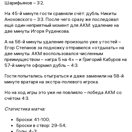
Шарифьянов – 3:2.
На 45-й минуте гости сравняли счёт: дубль Никиты
Аноховского – 3:3. После чего сразу же последовал
ещё один неприятный момент для АКМ: удаление на
две минуты Игоря Руденкова.
А на 56-й минуты удаление произошло уже у гостей –
Егор Степанов за подножку отправился «отдыхать» на
две минуты. АКМ воспользовался численным
преимуществом – «игра 5 на 4» – и Григорий Кабуров на
57-й минуте оформил дубль – 4:3.
Гости попытались отыграться и даже заменили на 58-й
минуте вратаря на экстра-полевого игрока.
Но на ход игры это уже не повлияло – победа АКМ со
счётом 4:3.
Статистика матча:
Броски: 41-100;
Броски в створ: 29-54;
Голы: 4-3;