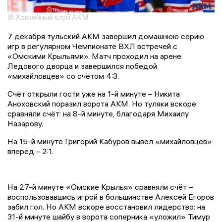
© Хоккейный клуб АКМ
7 декабря тульский АКМ завершил домашнюю серию
игр в регулярном Чемпионате ВХЛ встречей с
«Омскими Крыльями». Матч проходил на арене
Ледового дворца и завершился победой
«михайловцев» со счётом 4:3.
Счёт открыли гости уже на 1-й минуте – Никита
Аноховский поразил ворота АКМ. Но туляки вскоре
сравняли счёт: на 8-й минуте, благодаря Михаилу
Назарову.
На 15-й минуте Григорий Кабуров вывел «михайловцев»
вперёд – 2:1.
На 27-й минуте «Омские Крылья» сравняли счёт –
воспользовавшись игрой в большинстве Алексей Егоров
забил гол. Но АКМ вскоре восстановил лидерство: на
31-й минуте шайбу в ворота соперника «уложил» Тимур