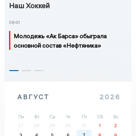
Наш Хоккей
09:01
Молодежь «Ак Барса» обыграла
основной состав «Нефтяника»
АВГУСТ
2026
Пн
Вт
Ср
Чт
Пт
Сб
Вс
27
28
29
30
31
1
2
3
4
5
6
7
8
9