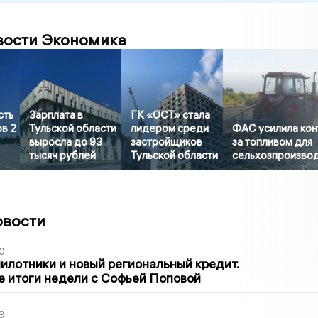
вости Экономика
сть
Зарплата в
ГК «ОСТ» стала
ов 2
Тульской области
лидером среди
ФАС усилила кон
выросла до 93
застройщиков
за топливом для
тысяч рублей
Тульской области
сельхозпроизво
овости
0
илотники и новый региональный кредит.
 итоги недели с Софьей Поповой
9