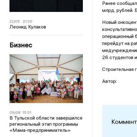
Ранее сообщало
млрд. рублей. 
22/05
21:00
Новый онкоцент
Леонид Кулаков
консультативно
операционный б
перейдут на ра
Бизнес
медучреждений.
26 студентов 
Строительная г
Автор:
09/08
15:01
В Тульской области завершился
Коммент
региональный этап программы
«Мама-предприниматель»