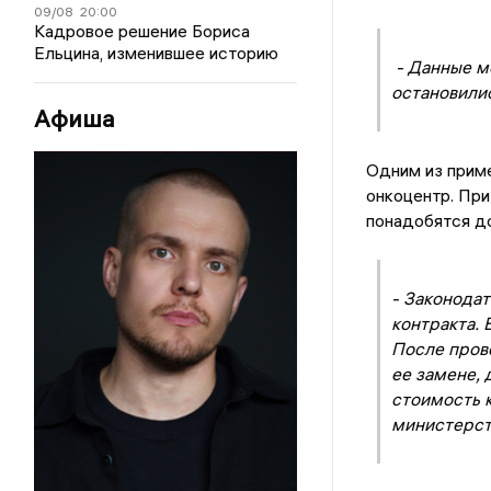
09/08
20:00
Кадровое решение Бориса
Ельцина, изменившее историю
- Данные м
остановилис
Афиша
Одним из прим
онкоцентр. При
понадобятся д
- Законодат
контракта.
После пров
ее замене,
стоимость к
министерст