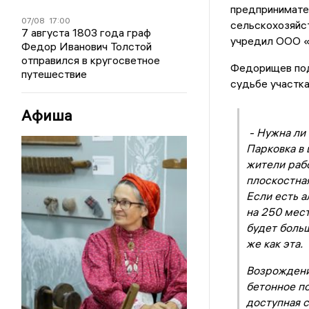
предпринимате
07/08
17:00
сельскохозяйс
7 августа 1803 года граф
учредил ООО «
Федор Иванович Толстой
отправился в кругосветное
Федорищев подч
путешествие
судьбе участка
Афиша
- Нужна ли 
Парковка в 
жители рабо
плоскостная
Если есть 
на 250 мест
будет больш
же как эта.
Возрождение
бетонное по
доступная 