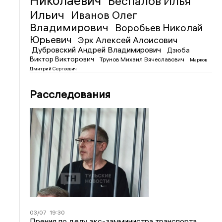
Николаевич
Беспалов Илья
Ильич
Иванов Олег
Владимирович
Воробьев Николай
Юрьевич
Эрк Алексей Алоисович
Дубровский Андрей Владимирович
Дзюба
Виктор Викторович
Трунов Михаил Вячеславович
Марков
Дмитрий Сергеевич
Расследования
03/07
19:30
Прения по делу экс-замминистра транспорта