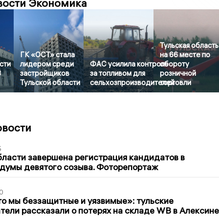
вости Экономика
Тульская область
ГК «ОСТ» стала
на 66 месте по
сти
лидером среди
ФАС усилила контроль
обороту
3
застройщиков
за топливом для
розничной
Тульской области
сельхозпроизводителей
торговли
овости
5
бласти завершена регистрация кандидатов в
думы девятого созыва. Фоторепортаж
0
то мы беззащитные и уязвимые»: тульские
ели рассказали о потерях на складе WB в Алексине