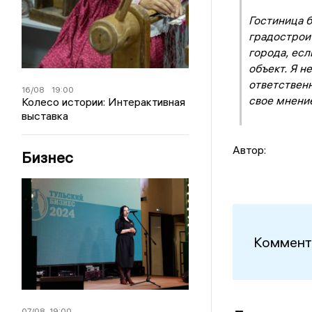
Гостиница б
градостроит
города, есл
объект. Я н
ответственн
16/08
19:00
свое мнени
Колесо истории: Интерактивная
выставка
Автор:
Бизнес
Коммент
07/08
19:00