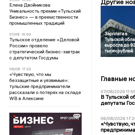
Другие но
Елена Двойникова:
Уникальность премии «Тульский
Бизнес» — в преемственности
промышленных традиций
Зарплата в
07/08
10:00
Тульское отделение «Деловой
Тульской обла
выросла до 9
России» провело
тысяч рублей
стратегический бизнес-завтрак
с депутатом Госдумы
06/08
17:20
«Чувствую, что мы
Главные н
беззащитные и уязвимые»:
тульские предприниматели
07/08/2026 11:5
рассказали о потерях на складе
В Тульской о
WB в Алексине
депутаты Гос
06/08/2026 17:2
«Чувствую, ч
предпринимат