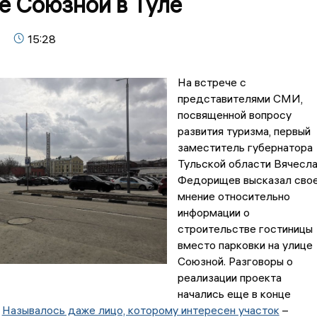
е Союзной в Туле
15:28
На встрече с
представителями СМИ,
посвященной вопросу
развития туризма, первый
заместитель губернатора
Тульской области Вячесл
Федорищев высказал сво
мнение относительно
информации о
строительстве гостиницы
вместо парковки на улице
Союзной. Разговоры о
реализации проекта
начались еще в конце
.
Называлось даже лицо, которому интересен участок
–