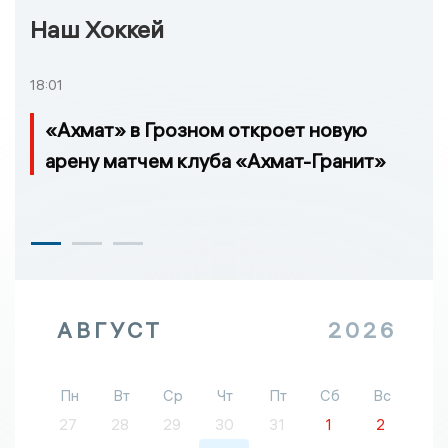
Наш Хоккей
18:01
«Ахмат» в Грозном откроет новую
арену матчем клуба «Ахмат-Гранит»
АВГУСТ
2026
Пн
Вт
Ср
Чт
Пт
Сб
Вс
27
28
29
30
31
1
2